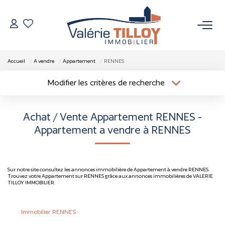
NOS BIENS
Accueil
A vendre
Appartement
RENNES
À Vendre
Modifier les critères de recherche
Localisation
Type de bien
Vendus
Localisation
Sélectionnez...
Achat / Vente Appartement RENNES -
Surface min
Budget max
Appartement a vendre à RENNES
VENDRE
Plus de critères
Créer une alerte
L’AGENCE
Sur notre site consultez les annonces immobilière de Appartement à vendre RENNES.
Trouvez votre Appartement sur RENNES grâce aux annonces immobilières de VALERIE
TILLOY IMMOBILIER.
Qui Sommes Nous
Nos Actualités
Immobilier RENNES
Nos Outils