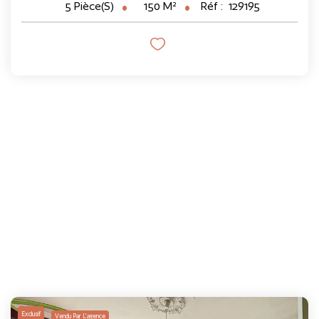
150
M²
Réf :
129195
5
Pièce(s)
Exclusif
Vendu Par L'agence