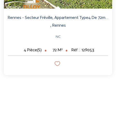
Rennes - Secteur Fréville, Appartement Type4 De 72m² Avec...
,
Rennes
NC
72
M²
Réf :
129053
4
Pièce(s)