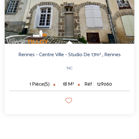
Rennes - Centre Ville - Studio De 17m²
,
Rennes
NC
18
M²
Réf :
129060
1
Pièce(s)