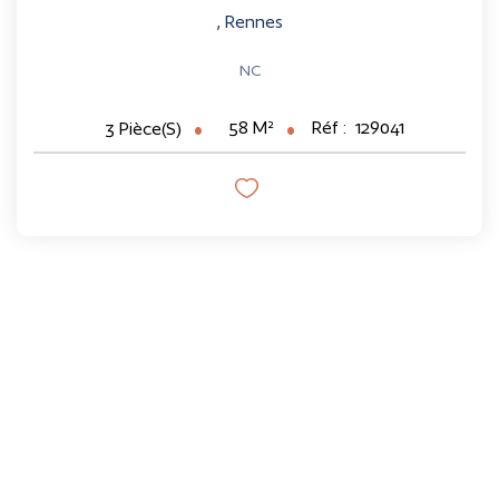
,
Rennes
NC
58
M²
Réf :
129041
3
Pièce(s)