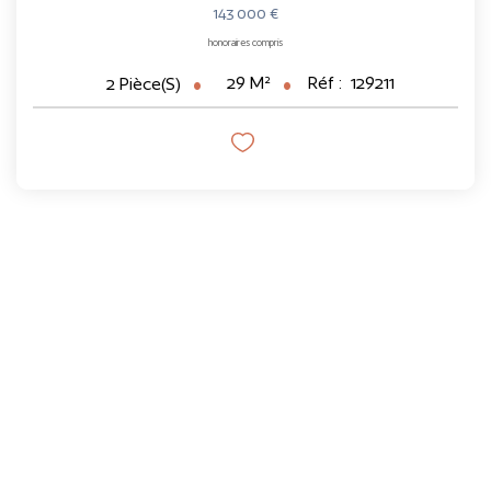
143 000 €
honoraires compris
29
M²
Réf :
129211
2
Pièce(s)