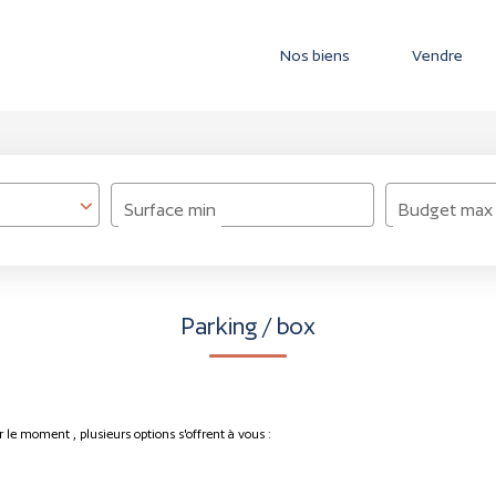
Nos biens
Vendre
Surface min
Budget max
Parking / box
 le moment , plusieurs options s'offrent à vous :