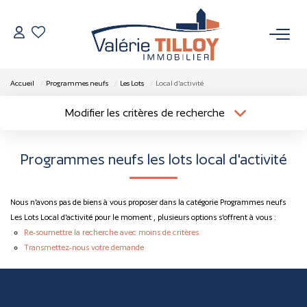
NOS BIENS
Accueil
Programmes neufs
Les Lots
Local d'activité
À Vendre
Modifier les critères de recherche
Localisation
Type de bien
Vendus
Localisation
Sélectionnez...
Programmes neufs les lots local d'activité
Surface min
Budget max
VENDRE
Nous n'avons pas de biens à vous proposer dans la catégorie Programmes neufs
Plus de critères
Créer une alerte
L’AGENCE
Les Lots Local d'activité pour le moment , plusieurs options s'offrent à vous :
Re-soumettre la recherche avec moins de critères.
Transmettez-nous votre demande
Qui Sommes Nous
Nos Actualités
Nos Outils