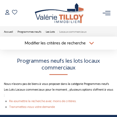
NOS BIENS
Accueil
Programmes neufs
Les Lots
Locaux commerciaux
À Vendre
Modifier les critères de recherche
Localisation
Type de bien
Vendus
Localisation
Sélectionnez...
Programmes neufs les lots locaux
Surface min
Budget max
commerciaux
VENDRE
Plus de critères
Créer une alerte
L’AGENCE
Nous n'avons pas de biens à vous proposer dans la catégorie Programmes neufs
Les Lots Locaux commerciaux pour le moment , plusieurs options s'offrent à vous
:
Qui Sommes Nous
Re-soumettre la recherche avec moins de critères.
Nos Actualités
Transmettez-nous votre demande
Nos Outils