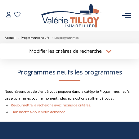
NOS BIENS
Accueil
Programmes neufs
Les programmes
À Vendre
Modifier les critères de recherche
Localisation
Type de bien
Vendus
Localisation
Sélectionnez...
Programmes neufs les programmes
Surface min
Budget max
VENDRE
Nous n'avons pas de biens à vous proposer dans la catégorie Programmes neufs
Plus de critères
Créer une alerte
L’AGENCE
Les programmes pour le moment , plusieurs options s'offrent à vous :
Re-soumettre la recherche avec moins de critères.
Transmettez-nous votre demande
Qui Sommes Nous
Nos Actualités
Nos Outils