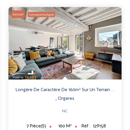
Exclusif
Compromis Signé
Longère De Caractère De 160m² Sur Un Terrain De 1245m²
,
Orgeres
NC
160
M²
Réf :
129158
7
Pièce(s)