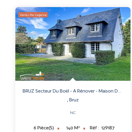
Vendu Par L'agence
BRUZ Secteur Du Boël - A Rénover - Maison De Caractère Sur...
,
Bruz
NC
140
M²
Réf :
129187
6
Pièce(s)