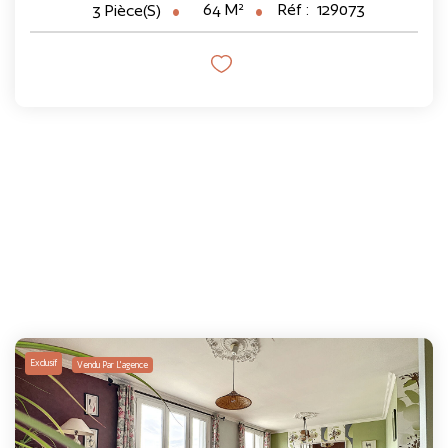
64
M²
Réf :
129073
3
Pièce(s)
Exclusif
Vendu Par L'agence