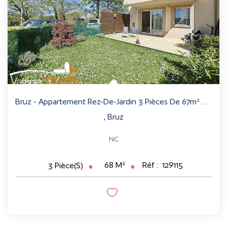
Bruz - Appartement Rez-De-Jardin 3 Pièces De 67m² Bien...
,
Bruz
NC
68
M²
Réf :
129115
3
Pièce(s)