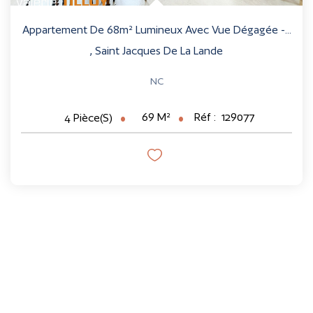
Appartement De 68m² Lumineux Avec Vue Dégagée -...
,
Saint Jacques De La Lande
NC
69
M²
Réf :
129077
4
Pièce(s)