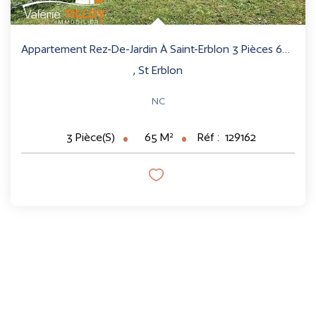
Appartement Rez-De-Jardin À Saint-Erblon 3 Pièces 65 M2
,
St Erblon
NC
65
M²
Réf :
129162
3
Pièce(s)