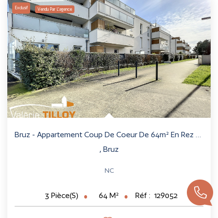
Exclusif
Vendu Par L'agence
Bruz - Appartement Coup De Coeur De 64m² En Rez De Jardin
,
Bruz
NC
64
M²
Réf :
129052
3
Pièce(s)