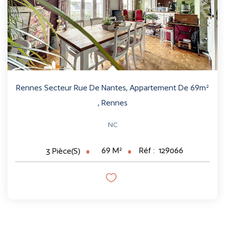
Rennes Secteur Rue De Nantes, Appartement De 69m²
,
Rennes
NC
69
M²
Réf :
129066
3
Pièce(s)