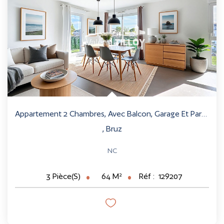
CONTACT
ESTIMER
Appartement 2 Chambres, Avec Balcon, Garage Et Parking,...
,
Bruz
NC
64
M²
Réf :
129207
3
Pièce(s)