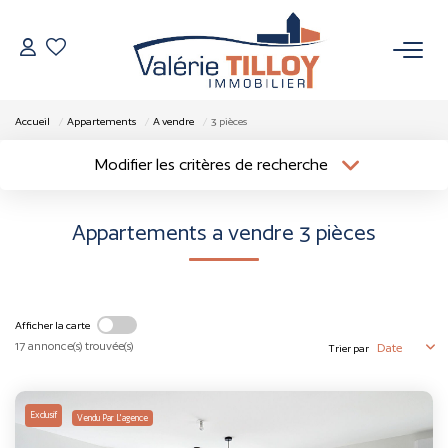
NOS BIENS
Accueil
Appartements
A vendre
3 pièces
À Vendre
Modifier les critères de recherche
Localisation
Type de bien
Vendus
Localisation
Sélectionnez...
Appartements a vendre 3 pièces
Surface min
Budget max
VENDRE
Plus de critères
Créer une alerte
L’AGENCE
Afficher la carte
17 annonce(s) trouvée(s)
Trier par
Qui Sommes Nous
Nos Actualités
Exclusif
Vendu Par L'agence
Nos Outils