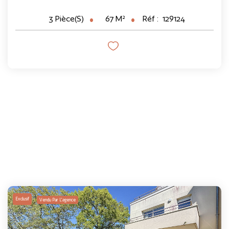
67
M²
Réf :
129124
3
Pièce(s)
Exclusif
Vendu Par L'agence