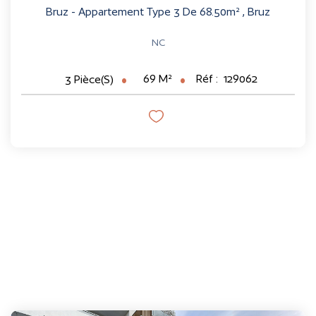
Bruz - Appartement Type 3 De 68.50m²
,
Bruz
NC
69
M²
Réf :
129062
3
Pièce(s)