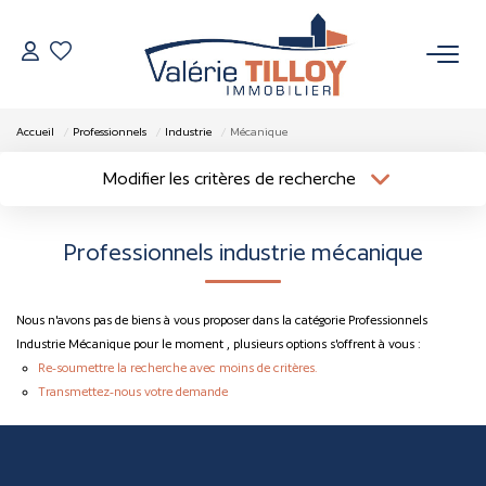
NOS BIENS
Accueil
Professionnels
Industrie
Mécanique
À Vendre
Modifier les critères de recherche
Localisation
Type de bien
Vendus
Localisation
Sélectionnez...
Professionnels industrie mécanique
Surface min
Budget max
VENDRE
Nous n'avons pas de biens à vous proposer dans la catégorie Professionnels
Plus de critères
Créer une alerte
L’AGENCE
Industrie Mécanique pour le moment , plusieurs options s'offrent à vous :
Re-soumettre la recherche avec moins de critères.
Transmettez-nous votre demande
Qui Sommes Nous
Nos Actualités
Nos Outils