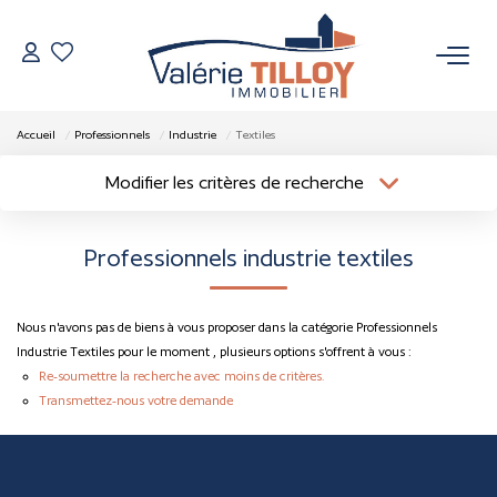
NOS BIENS
Accueil
Professionnels
Industrie
Textiles
À Vendre
Modifier les critères de recherche
Localisation
Type de bien
Vendus
Localisation
Sélectionnez...
Professionnels industrie textiles
Surface min
Budget max
VENDRE
Nous n'avons pas de biens à vous proposer dans la catégorie Professionnels
Plus de critères
Créer une alerte
L’AGENCE
Industrie Textiles pour le moment , plusieurs options s'offrent à vous :
Re-soumettre la recherche avec moins de critères.
Transmettez-nous votre demande
Qui Sommes Nous
Nos Actualités
Nos Outils