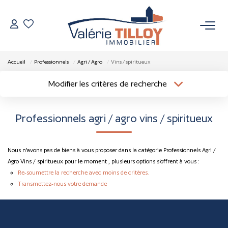
NOS BIENS
Accueil
Professionnels
Agri / Agro
Vins / spiritueux
À Vendre
Modifier les critères de recherche
Localisation
Type de bien
Vendus
Localisation
Sélectionnez...
Professionnels agri / agro vins / spiritueux
Surface min
Budget max
VENDRE
Nous n'avons pas de biens à vous proposer dans la catégorie Professionnels Agri /
Plus de critères
Créer une alerte
L’AGENCE
Agro Vins / spiritueux pour le moment , plusieurs options s'offrent à vous :
Re-soumettre la recherche avec moins de critères.
Transmettez-nous votre demande
Qui Sommes Nous
Nos Actualités
Nos Outils