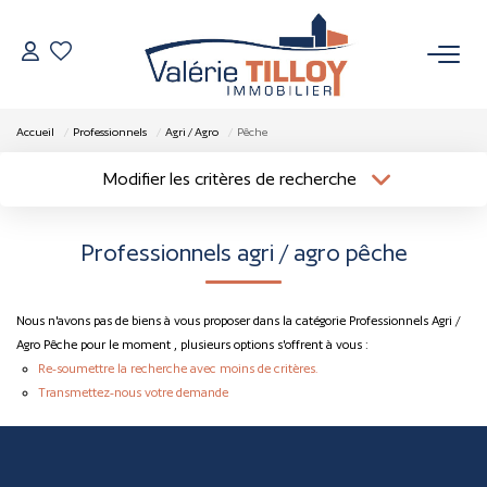
NOS BIENS
Accueil
Professionnels
Agri / Agro
Pêche
À Vendre
Modifier les critères de recherche
Localisation
Type de bien
Vendus
Localisation
Sélectionnez...
Professionnels agri / agro pêche
Surface min
Budget max
VENDRE
Nous n'avons pas de biens à vous proposer dans la catégorie Professionnels Agri /
Plus de critères
Créer une alerte
L’AGENCE
Agro Pêche pour le moment , plusieurs options s'offrent à vous :
Re-soumettre la recherche avec moins de critères.
Transmettez-nous votre demande
Qui Sommes Nous
Nos Actualités
Nos Outils