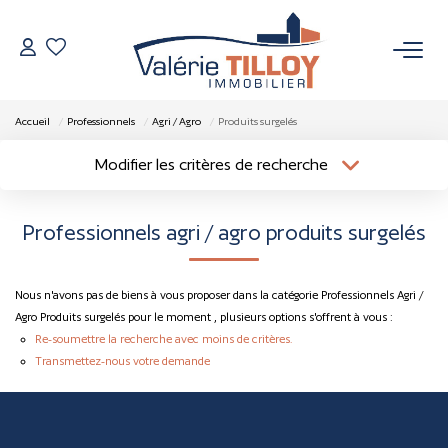
NOS BIENS
Accueil
Professionnels
Agri / Agro
Produits surgelés
À Vendre
Modifier les critères de recherche
Localisation
Type de bien
Vendus
Localisation
Sélectionnez...
Professionnels agri / agro produits surgelés
Surface min
Budget max
VENDRE
Nous n'avons pas de biens à vous proposer dans la catégorie Professionnels Agri /
Plus de critères
Créer une alerte
L’AGENCE
Agro Produits surgelés pour le moment , plusieurs options s'offrent à vous :
Re-soumettre la recherche avec moins de critères.
Transmettez-nous votre demande
Qui Sommes Nous
Nos Actualités
Nos Outils