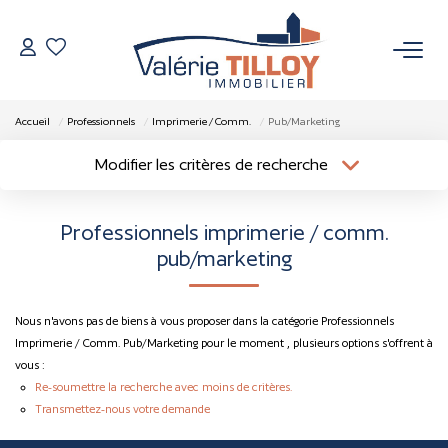
NOS BIENS
Accueil
Professionnels
Imprimerie / Comm.
Pub/Marketing
À Vendre
Modifier les critères de recherche
Localisation
Type de bien
Vendus
Localisation
Sélectionnez...
Professionnels imprimerie / comm.
Surface min
Budget max
pub/marketing
VENDRE
Plus de critères
Créer une alerte
L’AGENCE
Nous n'avons pas de biens à vous proposer dans la catégorie Professionnels
Imprimerie / Comm. Pub/Marketing pour le moment , plusieurs options s'offrent à
vous :
Qui Sommes Nous
Re-soumettre la recherche avec moins de critères.
Nos Actualités
Transmettez-nous votre demande
Nos Outils