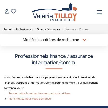
NOS BIENS
Accueil
Professionnels
Finance / Assurance
Information/Comm.
À Vendre
Modifier les critères de recherche
Localisation
Type de bien
Vendus
Localisation
Sélectionnez...
Professionnels finance / assurance
Surface min
Budget max
information/comm.
VENDRE
Plus de critères
Créer une alerte
L’AGENCE
Nous n'avons pas de biens à vous proposer dans la catégorie Professionnels
Finance / Assurance Information/Comm. pour le moment , plusieurs options
s'offrent à vous :
Qui Sommes Nous
Re-soumettre la recherche avec moins de critères.
Nos Actualités
Transmettez-nous votre demande
Nos Outils