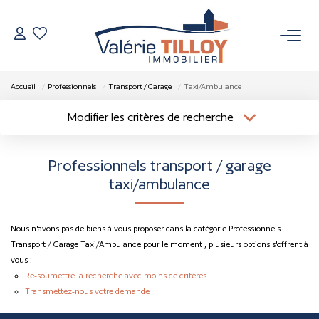
NOS BIENS
Accueil
Professionnels
Transport / Garage
Taxi/Ambulance
À Vendre
Modifier les critères de recherche
Localisation
Type de bien
Vendus
Localisation
Sélectionnez...
Professionnels transport / garage
Surface min
Budget max
taxi/ambulance
VENDRE
Plus de critères
Créer une alerte
L’AGENCE
Nous n'avons pas de biens à vous proposer dans la catégorie Professionnels
Transport / Garage Taxi/Ambulance pour le moment , plusieurs options s'offrent à
vous :
Qui Sommes Nous
Re-soumettre la recherche avec moins de critères.
Nos Actualités
Transmettez-nous votre demande
Nos Outils