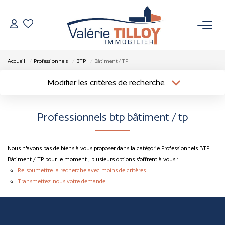
NOS BIENS
Accueil
Professionnels
BTP
Bâtiment / TP
À Vendre
Modifier les critères de recherche
Localisation
Type de bien
Vendus
Localisation
Sélectionnez...
Professionnels btp bâtiment / tp
Surface min
Budget max
VENDRE
Nous n'avons pas de biens à vous proposer dans la catégorie Professionnels BTP
Plus de critères
Créer une alerte
L’AGENCE
Bâtiment / TP pour le moment , plusieurs options s'offrent à vous :
Re-soumettre la recherche avec moins de critères.
Transmettez-nous votre demande
Qui Sommes Nous
Nos Actualités
Nos Outils