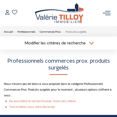
NOS BIENS
Accueil
Professionnels
Commerces Prox.
Produits surgelés
À Vendre
Modifier les critères de recherche
Localisation
Type de bien
Vendus
Localisation
Sélectionnez...
Professionnels commerces prox. produits
Surface min
Budget max
surgelés
VENDRE
Plus de critères
Créer une alerte
L’AGENCE
Nous n'avons pas de biens à vous proposer dans la catégorie Professionnels
Commerces Prox. Produits surgelés pour le moment , plusieurs options s'offrent à
vous :
Qui Sommes Nous
Re-soumettre la recherche avec moins de critères.
Nos Actualités
Transmettez-nous votre demande
Nos Outils