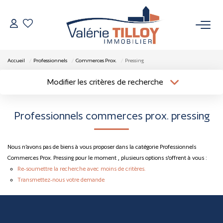
NOS BIENS
Accueil
Professionnels
Commerces Prox.
Pressing
À Vendre
Modifier les critères de recherche
Localisation
Type de bien
Vendus
Localisation
Sélectionnez...
Professionnels commerces prox. pressing
Surface min
Budget max
VENDRE
Nous n'avons pas de biens à vous proposer dans la catégorie Professionnels
Plus de critères
Créer une alerte
L’AGENCE
Commerces Prox. Pressing pour le moment , plusieurs options s'offrent à vous :
Re-soumettre la recherche avec moins de critères.
Transmettez-nous votre demande
Qui Sommes Nous
Nos Actualités
Nos Outils