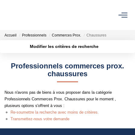
NOS BIENS
Accueil
Professionnels
Commerces Prox.
Chaussures
À Vendre
Modifier les critères de recherche
Vendus
Localisation
Type de bien
Surface min
Budget max
Professionnels commerces prox.
chaussures
Plus de critères
Créer une alerte
VENDRE
L’AGENCE
Nous n'avons pas de biens à vous proposer dans la catégorie
Professionnels Commerces Prox. Chaussures pour le moment ,
Qui Sommes Nous
plusieurs options s'offrent à vous :
Re-soumettre la recherche avec moins de critères.
Nos Actualités
Transmettez-nous votre demande
Nos Outils