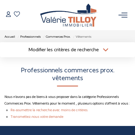
NOS BIENS
Accueil
Professionnels
Commerces Prox.
Vêtements
À Vendre
Modifier les critères de recherche
Localisation
Type de bien
Vendus
Localisation
Sélectionnez...
Professionnels commerces prox.
Surface min
Budget max
vêtements
VENDRE
Plus de critères
Créer une alerte
L’AGENCE
Nous n'avons pas de biens à vous proposer dans la catégorie Professionnels
Commerces Prox. Vêtements pour le moment , plusieurs options s'offrent à vous :
Re-soumettre la recherche avec moins de critères.
Qui Sommes Nous
Transmettez-nous votre demande
Nos Actualités
Nos Outils