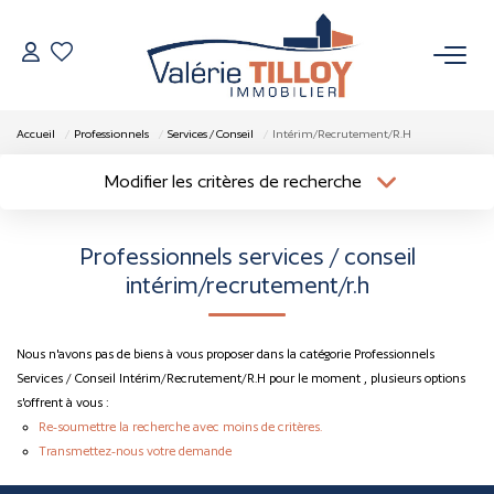
NOS BIENS
Accueil
Professionnels
Services / Conseil
Intérim/Recrutement/R.H
À Vendre
Modifier les critères de recherche
Localisation
Type de bien
Vendus
Localisation
Sélectionnez...
Professionnels services / conseil
Surface min
Budget max
intérim/recrutement/r.h
VENDRE
Plus de critères
Créer une alerte
L’AGENCE
Nous n'avons pas de biens à vous proposer dans la catégorie Professionnels
Services / Conseil Intérim/Recrutement/R.H pour le moment , plusieurs options
s'offrent à vous :
Qui Sommes Nous
Re-soumettre la recherche avec moins de critères.
Nos Actualités
Transmettez-nous votre demande
Nos Outils