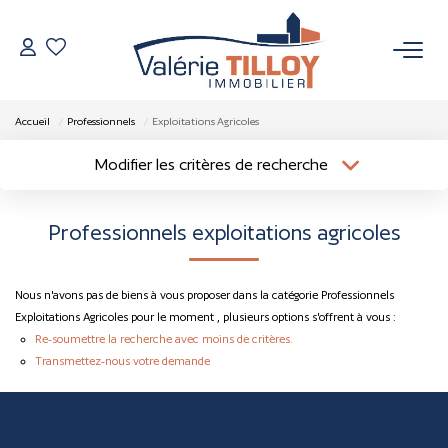
NOS BIENS
Accueil
Professionnels
Exploitations Agricoles
À Vendre
Modifier les critères de recherche
Localisation
Type de bien
Vendus
Localisation
Sélectionnez...
Professionnels exploitations agricoles
Surface min
Budget max
VENDRE
Nous n'avons pas de biens à vous proposer dans la catégorie Professionnels
Plus de critères
Créer une alerte
L’AGENCE
Exploitations Agricoles pour le moment , plusieurs options s'offrent à vous :
Re-soumettre la recherche avec moins de critères.
Transmettez-nous votre demande
Qui Sommes Nous
Nos Actualités
Nos Outils