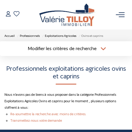
NOS BIENS
Accueil
Professionnels
Exploitations Agricoles
Ovins et caprins
À Vendre
Modifier les critères de recherche
Localisation
Type de bien
Vendus
Localisation
Sélectionnez...
Professionnels exploitations agricoles ovins
Surface min
Budget max
et caprins
VENDRE
Plus de critères
Créer une alerte
L’AGENCE
Nous n'avons pas de biens à vous proposer dans la catégorie Professionnels
Exploitations Agricoles Ovins et caprins pour le moment , plusieurs options
s'offrent à vous :
Qui Sommes Nous
Re-soumettre la recherche avec moins de critères.
Nos Actualités
Transmettez-nous votre demande
Nos Outils