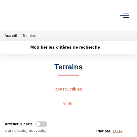
NOS BIENS
Accueil
Terrains
À Vendre
Modifier les critères de recherche
Vendus
Localisation
Type de bien
Surface min
Budget max
Terrains
Plus de critères
Créer une alerte
VENDRE
constructibles
L’AGENCE
à bâtir
Qui Sommes Nous
Nos Actualités
Afficher la carte
Nos Outils
5 annonce(s) trouvée(s)
Trier par