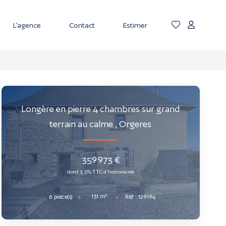
L’agence
Contact
Estimer
Longère en pierre 4 chambres sur grand
terrain au calme
,
Orgeres
359 973 €
dont 3,5% TTC d'honoraires
131
m²
6
pièce(s)
Réf :
129194