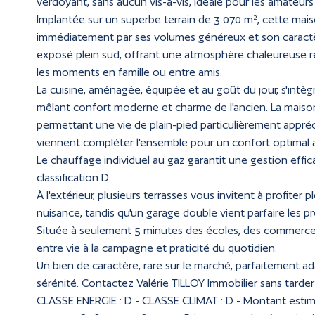
verdoyant, sans aucun vis-à-vis, idéale pour les amateurs 
Implantée sur un superbe terrain de 3 070 m², cette mai
immédiatement par ses volumes généreux et son caractèr
exposé plein sud, offrant une atmosphère chaleureuse re
les moments en famille ou entre amis.
La cuisine, aménagée, équipée et au goût du jour, s'intèg
mêlant confort moderne et charme de l'ancien. La mais
permettant une vie de plain-pied particulièrement appréci
viennent compléter l'ensemble pour un confort optimal 
Le chauffage individuel au gaz garantit une gestion eff
classification D.
À l'extérieur, plusieurs terrasses vous invitent à profiter
nuisance, tandis qu'un garage double vient parfaire les pr
Située à seulement 5 minutes des écoles, des commerces e
entre vie à la campagne et praticité du quotidien.
Un bien de caractère, rare sur le marché, parfaitement a
sérénité. Contactez Valérie TILLOY Immobilier sans tarder
CLASSE ENERGIE : D - CLASSE CLIMAT : D - Montant esti