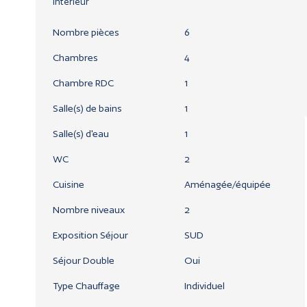
Intérieur
Nombre pièces
6
Chambres
4
Chambre RDC
1
Salle(s) de bains
1
Salle(s) d'eau
1
WC
2
Cuisine
Aménagée/équipée
Nombre niveaux
2
Exposition Séjour
SUD
Séjour Double
Oui
Type Chauffage
Individuel