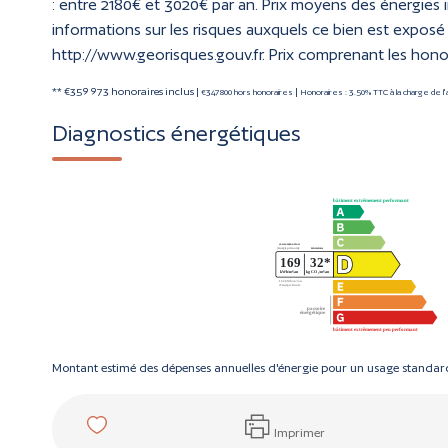
: entre 2180€ et 3020€ par an. Prix moyens des énergies 
informations sur les risques auxquels ce bien est exposé 
http://www.georisques.gouv.fr. Prix comprenant les hono
** €359 973
honoraires inclus
|
|
€347 800
hors honoraires
Honoraires : 3.50% TTC à la charge de l
Diagnostics énergétiques
Montant estimé des dépenses annuelles d'énergie pour un usage standard
Imprimer