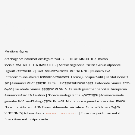
Mentions légales
Affichage des informations légales : VALERIE TILLOY IMMOBILIER | Raison
sociale : VALERIE TILLOY IMMOBILIER | Adresse siège social : 32 bis avenue Alphonse
Legault - 35170 BRUZ | Siret : 53845174100028 | RCS : RENNES | Numero TVA
Intracommunautaire : FR3552814670700013 | Forme juridique : SARL | Capital social : 2
500 | Assurance RCP : 153871P |
Carte T : CPI35022018000026553 | Date de délivrance : 2021-
04-06 | Lieu de délivrance : 35 35000 RENNES | Caisse de garantie financière : Groupama
Assurances Crédit & Caution. | N° de caisse de garantie : 4000712508 | Adresse caisse de
garantie : 8-10 rue d'Astorg - 75008 Paris 08 | Montant de la garantie financière : 110 000 |
Nom du médiateur : ANM Conso | Adresse du médiateur : 2 rue de Colmar - 94300
VINCENNES | Adresse du site :
www.anm-conso.com
|
Entreprise juridiquement et
financièrement indépendante