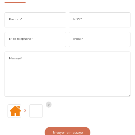
Prénom*
NOM*
N° de téléphone*
email*
Message*
Envoyer le message