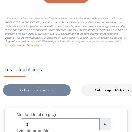
« Les informations recueillies sur ce formulaire sont enregistrées dans un fichier informatisé par
VALERIE TILLOY IMMOBILIER pour gérer votre demande de contact. Elles sont conservées pour la
durée nécessaire à la gestion de la relation client dans le respect des prescriptions légales applicables
et sont destinées à nos conseillers Conformément à la loi « informatique et libertés », vous pouvez
exercer votre droit d'accès aux données vous concernant et les faire rectifier en contactant
VALERIE TILLOY IMMOBILIER valerie@tilloy-immo.fr. Nous vous informons de l'existence de la liste
d'opposition au démarchage téléphonique « Bloctel », sur laquelle vous pouvez vous inscrire ici :
https://www.bloctel.gouv.fr/
»
Les calculatrices
Calcul Frais de notaire
Calcul capacité d'empru