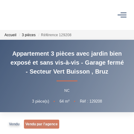
NOS BIENS
Accueil
3 pièces
Référence 129208
À Vendre
Vendus
Appartement 3 pièces avec jardin bien
exposé et sans vis-à-vis - Garage fermé
- Secteur Vert Buisson
,
Bruz
VENDRE
NC
L’AGENCE
3
pièce(s)
•
64
m²
•
Réf : 129208
Qui Sommes Nous
Nos Actualités
Nos Outils
Vendu
Vendu par l'agence