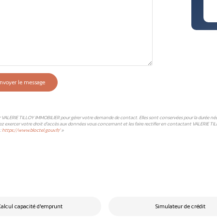
nvoyer le message
ar VALERIE TILLOY IMMOBILIER pour gérer votre demande de contact. Elles sont conservées pour la durée nécessa
ez exercer votre droit d'accès aux données vous concernant et les faire rectifier en contactant VALERIE TI
:
https://www.bloctel.gouv.fr/
»
alcul capacité d'emprunt
Simulateur de crédit