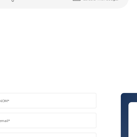
NOM*
email*