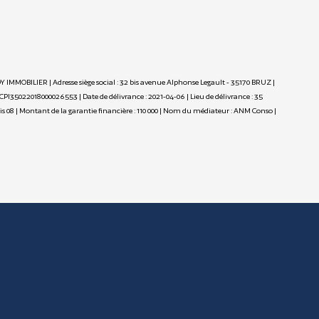
Y IMMOBILIER | Adresse siège social : 32 bis avenue Alphonse Legault - 35170 BRUZ |
 CPI35022018000026553 | Date de délivrance : 2021-04-06 | Lieu de délivrance : 35
ris 08 | Montant de la garantie financière : 110 000 | Nom du médiateur : ANM Conso |