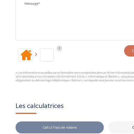
Message*
E
« Les informations recueillies sur ce formulaire sont enregistrées dans un fichier informatisé p
sont destinées à nos conseillers Conformément à la loi « informatique et libertés », vous pouv
d'opposition au démarchage téléphonique « Bloctel », sur laquelle vous pouvez vous inscrire ici 
Les calculatrices
Calcul Frais de notaire
C