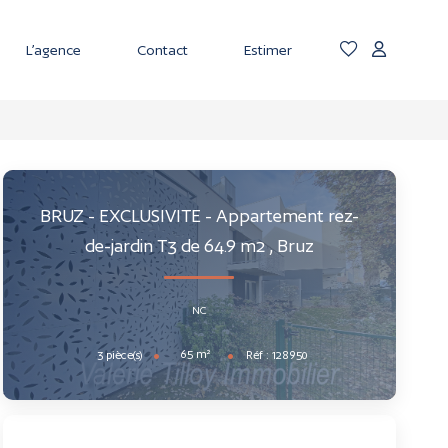
L’agence
Contact
Estimer
BRUZ - EXCLUSIVITE - Appartement rez-
de-jardin T3 de 64.9 m2
,
Bruz
NC
65
m²
3
pièce(s)
Réf :
128950