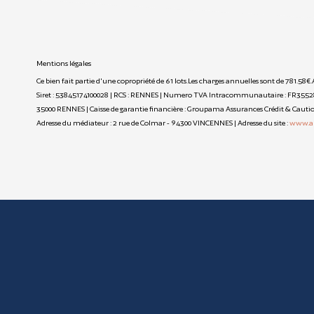
Mentions légales
Ce bien fait partie d'une copropriété de 61 lots.Les charges annuelles sont de 781.58€.
Siret : 53845174100028 | RCS : RENNES | Numero TVA Intracommunautaire : FR35528146
35000 RENNES | Caisse de garantie financière : Groupama Assurances Crédit & Caution. |
Adresse du médiateur : 2 rue de Colmar - 94300 VINCENNES | Adresse du site :
www.a