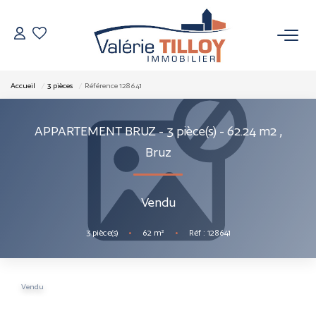
NOS BIENS
Accueil
3 pièces
Référence 128641
À Vendre
APPARTEMENT BRUZ - 3 pièce(s) - 62.24 m2
,
Vendus
Bruz
VENDRE
Vendu
L’AGENCE
3
pièce(s)
•
62
m²
•
Réf : 128641
Qui Sommes Nous
Nos Actualités
Vendu
Nos Outils