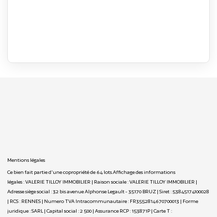
Mentions légales
Ce bien fait partie d'une copropriété de 64 lots.Affichage des informations
légales : VALERIE TILLOY IMMOBILIER | Raison sociale : VALERIE TILLOY IMMOBILIER |
Adresse siège social : 32 bis avenue Alphonse Legault - 35170 BRUZ | Siret : 53845174100028
| RCS : RENNES | Numero TVA Intracommunautaire : FR3552814670700013 | Forme
juridique : SARL | Capital social : 2 500 | Assurance RCP : 153871P |
Carte T :