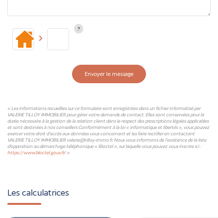
Envoyer le message
« Les informations recueillies sur ce formulaire sont enregistrées dans un fichier informatisé par
VALERIE TILLOY IMMOBILIER pour gérer votre demande de contact. Elles sont conservées pour la
durée nécessaire à la gestion de la relation client dans le respect des prescriptions légales applicables
et sont destinées à nos conseillers Conformément à la loi « informatique et libertés », vous pouvez
exercer votre droit d'accès aux données vous concernant et les faire rectifier en contactant
VALERIE TILLOY IMMOBILIER valerie@tilloy-immo.fr. Nous vous informons de l'existence de la liste
d'opposition au démarchage téléphonique « Bloctel », sur laquelle vous pouvez vous inscrire ici :
https://www.bloctel.gouv.fr/
»
Les calculatrices