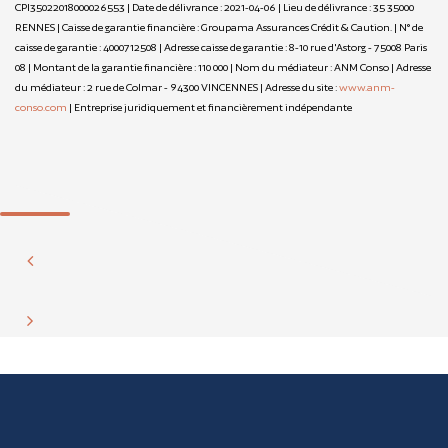
CPI35022018000026553 | Date de délivrance : 2021-04-06 | Lieu de délivrance : 35 35000
RENNES | Caisse de garantie financière : Groupama Assurances Crédit & Caution. | N° de
caisse de garantie : 4000712508 | Adresse caisse de garantie : 8-10 rue d'Astorg - 75008 Paris
08 | Montant de la garantie financière : 110 000 | Nom du médiateur : ANM Conso | Adresse
du médiateur : 2 rue de Colmar - 94300 VINCENNES | Adresse du site :
www.anm-
conso.com
|
Entreprise juridiquement et financièrement indépendante