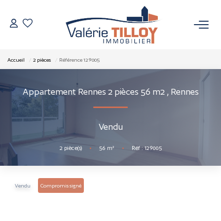
NOS BIENS
Accueil
2 pièces
Référence 129005
À Vendre
Appartement Rennes 2 pièces 56 m2
,
Rennes
Vendus
Vendu
VENDRE
2
pièce(s)
•
56
m²
•
Réf : 129005
L’AGENCE
Qui Sommes Nous
Vendu
Compromis signé
Nos Actualités
Nos Outils