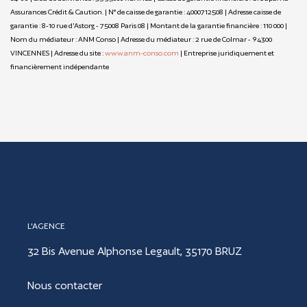
Assurances Crédit & Caution. | N° de caisse de garantie : 4000712508 | Adresse caisse de
garantie : 8-10 rue d'Astorg - 75008 Paris 08 | Montant de la garantie financière : 110 000 |
Nom du médiateur : ANM Conso | Adresse du médiateur : 2 rue de Colmar - 94300
VINCENNES | Adresse du site :
www.anm-conso.com
|
Entreprise juridiquement et
financièrement indépendante
L'AGENCE
32 Bis Avenue Alphonse Legault, 35170 BRUZ
Nous contacter