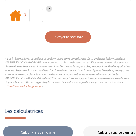
Envoyer le message
« Les informations recueillies sur ce formulaire sont enregistrées dans un fichier informatisé par
VALERIE TILLOY IMMOBILIER pour gérer votre demande de contact. Elles sont conservées pour la
durée nécessaire à la gestion de la relation client dans le respect des prescriptions légales applicables
et sont destinées à nos conseillers Conformément à la loi « informatique et libertés », vous pouvez
exercer votre droit d'accès aux données vous concernant et les faire rectifier en contactant
VALERIE TILLOY IMMOBILIER valerie@tilloy-immo.fr. Nous vous informons de l'existence de la liste
d'opposition au démarchage téléphonique « Bloctel », sur laquelle vous pouvez vous inscrire ici :
https://www.bloctel.gouv.fr/
»
Les calculatrices
Calcul Frais de notaire
Calcul capacité d'empru