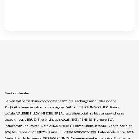
Mentions légales
Ce bien fait partie d'une copropriété de 502 lots.Les charges annuelles sont de
1245€.
Affichage des informations légales : VALERIE TILLOY IMMOBILIER | Raison
sociale : VALERIE TILLOY IMMOBILIER | Adresse siège social : 32 bis avenue Alphonse
Legault - 35170 BRUZ | Siret : 53845174100028 | RCS : RENNES | Numero TVA
Intracommunautaire : FR3552814670700013 | Forme juridique : SARL | Capital social : 2
500 | Assurance RCP : 153871P |
Carte T : CPI35022018000026553 | Date de délivrance : 2021-
04-06 | Lieu de délivrance : 35 35000 RENNES | Caisse de garantie financière : Groupama