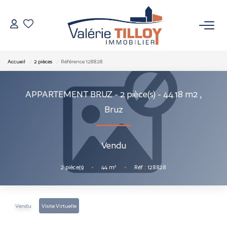
NOS BIENS
Accueil
2 pièces
Référence 128828
À Vendre
APPARTEMENT BRUZ - 2 pièce(s) - 44.18 m2
,
Vendus
Bruz
VENDRE
Vendu
L’AGENCE
2
pièce(s)
•
44
m²
•
Réf : 128828
Qui Sommes Nous
Nos Actualités
Vendu
Visite Virtuelle
Nos Outils