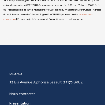
RENNES | Caisse de garantie financière : Groupama Assurances Crédit & Caution. | N° de
caisse de garantie : 4000712508 | Adresse caisse de garantie : 8-10 rue d'Astorg - 75008 Paris
08 | Montant de la garantie financière : 110 000 | Nom du médiateur : ANM Conso | Adresse
du médiateur : 2 rue de Colmar - 94300 VINCENNES | Adresse du site :
www.anm-
conso.com
|
Entreprise juridiquement et financièrement indépendante
L'AGENCE
32 Bis Avenue Alphonse Legault, 35170 BRUZ
Nous contacter
Présentation