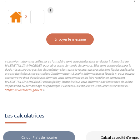
Envoyer le message
« Les informations recueillies sur ce formulaire sont enregistrées dans un fichier informatisé par
VALERIE TILLOY IMMOBILIER pour gérer votre demande de contact. Elles sont conservées pour la
durée nécessaire à la gestion de la relation client dans le respect des prescriptions légales applicables
et sont destinées à nos conseillers Conformément à la loi « informatique et libertés », vous pouvez
exercer votre droit d'accès aux données vous concernant et les faire rectifier en contactant
VALERIE TILLOY IMMOBILIER valerie@tilloy-immo.fr. Nous vous informons de l'existence de la liste
d'opposition au démarchage téléphonique « Bloctel », sur laquelle vous pouvez vous inscrire ici :
https://www.bloctel.gouv.fr/
»
Les calculatrices
Calcul Frais de notaire
Calcul capacité d'empru