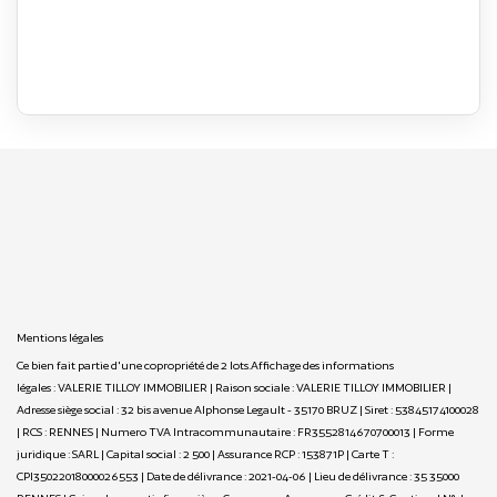
Mentions légales
Ce bien fait partie d'une copropriété de 2 lots.Affichage des informations
légales : VALERIE TILLOY IMMOBILIER | Raison sociale : VALERIE TILLOY IMMOBILIER |
Adresse siège social : 32 bis avenue Alphonse Legault - 35170 BRUZ | Siret : 53845174100028
| RCS : RENNES | Numero TVA Intracommunautaire : FR3552814670700013 | Forme
juridique : SARL | Capital social : 2 500 | Assurance RCP : 153871P |
Carte T :
CPI35022018000026553 | Date de délivrance : 2021-04-06 | Lieu de délivrance : 35 35000