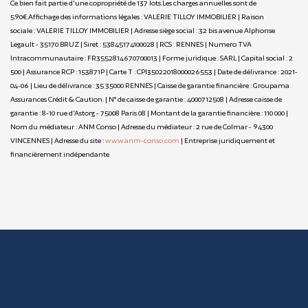
Ce bien fait partie d'une copropriété de 137 lots.Les charges annuelles sont de
590€.
Affichage des informations légales : VALERIE TILLOY IMMOBILIER | Raison
sociale : VALERIE TILLOY IMMOBILIER | Adresse siège social : 32 bis avenue Alphonse
Legault - 35170 BRUZ | Siret : 53845174100028 | RCS : RENNES | Numero TVA
Intracommunautaire : FR3552814670700013 | Forme juridique : SARL | Capital social : 2
500 | Assurance RCP : 153871P |
Carte T : CPI35022018000026553 | Date de délivrance : 2021-
04-06 | Lieu de délivrance : 35 35000 RENNES | Caisse de garantie financière : Groupama
Assurances Crédit & Caution. | N° de caisse de garantie : 4000712508 | Adresse caisse de
garantie : 8-10 rue d'Astorg - 75008 Paris 08 | Montant de la garantie financière : 110 000 |
Nom du médiateur : ANM Conso | Adresse du médiateur : 2 rue de Colmar - 94300
VINCENNES | Adresse du site :
www.anm-conso.com
|
Entreprise juridiquement et
financièrement indépendante