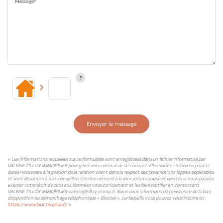
Message*
Envoyer le message
« Les informations recueillies sur ce formulaire sont enregistrées dans un fichier informatisé par
VALERIE TILLOY IMMOBILIER pour gérer votre demande de contact. Elles sont conservées pour la
durée nécessaire à la gestion de la relation client dans le respect des prescriptions légales applicables
et sont destinées à nos conseillers Conformément à la loi « informatique et libertés », vous pouvez
exercer votre droit d'accès aux données vous concernant et les faire rectifier en contactant
VALERIE TILLOY IMMOBILIER valerie@tilloy-immo.fr. Nous vous informons de l'existence de la liste
d'opposition au démarchage téléphonique « Bloctel », sur laquelle vous pouvez vous inscrire ici :
https://www.bloctel.gouv.fr/
»