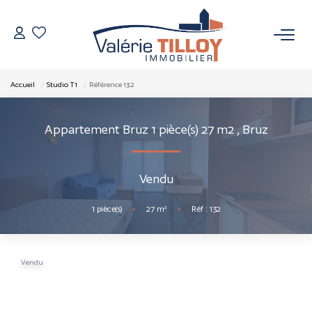
NOS BIENS
Accueil
Studio T1
Référence 132
À Vendre
Appartement Bruz 1 pièce(s) 27 m2
,
Bruz
Vendus
Vendu
VENDRE
1
pièce(s)
•
27
m²
•
Réf : 132
L’AGENCE
Qui Sommes Nous
Vendu
Nos Actualités
Nos Outils