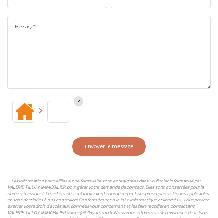
Message*
Envoyer le message
« Les informations recueillies sur ce formulaire sont enregistrées dans un fichier informatisé par
VALERIE TILLOY IMMOBILIER pour gérer votre demande de contact. Elles sont conservées pour la
durée nécessaire à la gestion de la relation client dans le respect des prescriptions légales applicables
et sont destinées à nos conseillers Conformément à la loi « informatique et libertés », vous pouvez
exercer votre droit d'accès aux données vous concernant et les faire rectifier en contactant
VALERIE TILLOY IMMOBILIER valerie@tilloy-immo.fr. Nous vous informons de l'existence de la liste