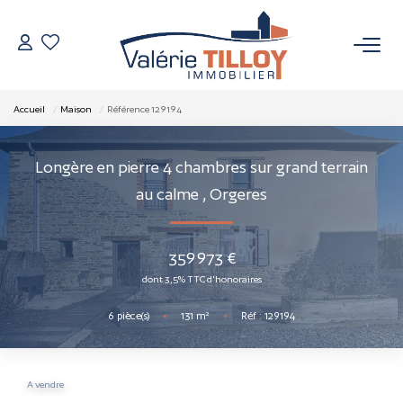
NOS BIENS
Accueil
Maison
Référence 129194
À Vendre
Longère en pierre 4 chambres sur grand terrain
Vendus
au calme
,
Orgeres
VENDRE
359 973 €
dont 3,5% TTC d'honoraires
L’AGENCE
6
pièce(s)
•
131
m²
•
Réf : 129194
Qui Sommes Nous
Nos Actualités
A vendre
Nos Outils