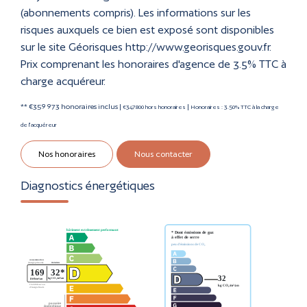
(abonnements compris). Les informations sur les
risques auxquels ce bien est exposé sont disponibles
sur le site Géorisques http://www.georisques.gouv.fr.
Prix comprenant les honoraires d'agence de 3.5% TTC à
charge acquéreur.
** €359 973
honoraires inclus
|
|
€347 800
hors honoraires
Honoraires : 3.50% TTC à la charge
de l'acquéreur
Nos honoraires
Nous contacter
Diagnostics énergétiques