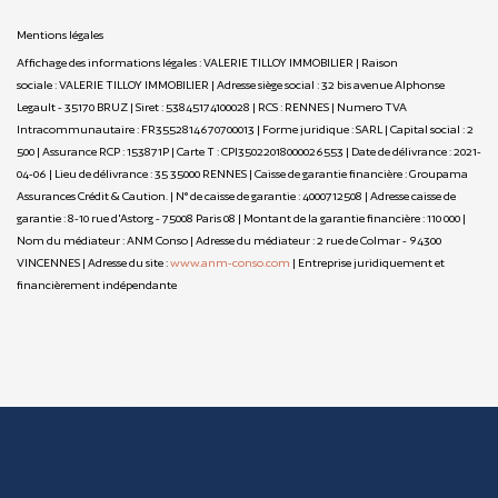
Mentions légales
Affichage des informations légales : VALERIE TILLOY IMMOBILIER | Raison
sociale : VALERIE TILLOY IMMOBILIER | Adresse siège social : 32 bis avenue Alphonse
Legault - 35170 BRUZ | Siret : 53845174100028 | RCS : RENNES | Numero TVA
Intracommunautaire : FR3552814670700013 | Forme juridique : SARL | Capital social : 2
500 | Assurance RCP : 153871P |
Carte T : CPI35022018000026553 | Date de délivrance : 2021-
04-06 | Lieu de délivrance : 35 35000 RENNES | Caisse de garantie financière : Groupama
Assurances Crédit & Caution. | N° de caisse de garantie : 4000712508 | Adresse caisse de
garantie : 8-10 rue d'Astorg - 75008 Paris 08 | Montant de la garantie financière : 110 000 |
Nom du médiateur : ANM Conso | Adresse du médiateur : 2 rue de Colmar - 94300
VINCENNES | Adresse du site :
www.anm-conso.com
|
Entreprise juridiquement et
financièrement indépendante