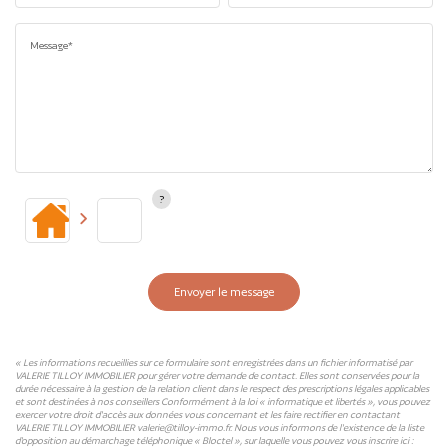
Message*
Envoyer le message
« Les informations recueillies sur ce formulaire sont enregistrées dans un fichier informatisé par
VALERIE TILLOY IMMOBILIER pour gérer votre demande de contact. Elles sont conservées pour la
durée nécessaire à la gestion de la relation client dans le respect des prescriptions légales applicables
et sont destinées à nos conseillers Conformément à la loi « informatique et libertés », vous pouvez
exercer votre droit d'accès aux données vous concernant et les faire rectifier en contactant
VALERIE TILLOY IMMOBILIER valerie@tilloy-immo.fr. Nous vous informons de l'existence de la liste
d'opposition au démarchage téléphonique « Bloctel », sur laquelle vous pouvez vous inscrire ici :