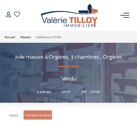
NOS BIENS
Accueil
Maison
Référence 129180
À Vendre
Jolie maison à Orgères, 3 chambres
,
Orgères
Vendus
Vendu
VENDRE
5
pièce(s)
•
59
m²
•
Réf : 129180
L’AGENCE
Qui Sommes Nous
Vendu
Compromis signé
Nos Actualités
Nos Outils