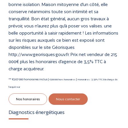
bonne isolation. Maison mitoyenne d'un côté, elle
conserve néanmoins toute son intimité et sa
tranquillité. Bon état général, aucun gros travaux à
prévoir, vous n'aurez plus qu'à poser vos valises. une
belle opportunité à saisir rapidement ! Les informations
sur les risques auxquels ce bien est exposé sont
disponibles sur le site Géorisques
http://www.georisques.gouv.fr. Prix net vendeur de 215
000€ plus les honoraires d'agence de 3,5% TTC à
charge acquéreur.
** €207 000
honoraires inclus
|
|
€200 000
hors honoraires
Honoraires : 3.50% TTC à la charge de
l'acquéreur
Nos honoraires
Nous contacter
Diagnostics énergétiques