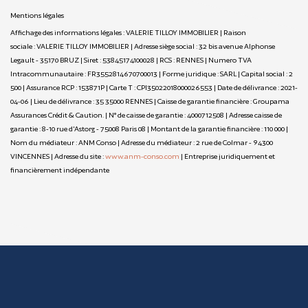
Mentions légales
Affichage des informations légales : VALERIE TILLOY IMMOBILIER | Raison
sociale : VALERIE TILLOY IMMOBILIER | Adresse siège social : 32 bis avenue Alphonse
Legault - 35170 BRUZ | Siret : 53845174100028 | RCS : RENNES | Numero TVA
Intracommunautaire : FR3552814670700013 | Forme juridique : SARL | Capital social : 2
500 | Assurance RCP : 153871P |
Carte T : CPI35022018000026553 | Date de délivrance : 2021-
04-06 | Lieu de délivrance : 35 35000 RENNES | Caisse de garantie financière : Groupama
Assurances Crédit & Caution. | N° de caisse de garantie : 4000712508 | Adresse caisse de
garantie : 8-10 rue d'Astorg - 75008 Paris 08 | Montant de la garantie financière : 110 000 |
Nom du médiateur : ANM Conso | Adresse du médiateur : 2 rue de Colmar - 94300
VINCENNES | Adresse du site :
www.anm-conso.com
|
Entreprise juridiquement et
financièrement indépendante