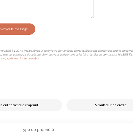
nvoyer le message
ar VALERIE TILLOY IMMOBILIER pour gérer votre demande de contact. Elles sont conservées pour la durée nécessa
ez exercer votre droit d'accès aux données vous concernant et les faire rectifier en contactant VALERIE TI
:
https://www.bloctel.gouv.fr/
»
alcul capacité d'emprunt
Simulateur de crédit