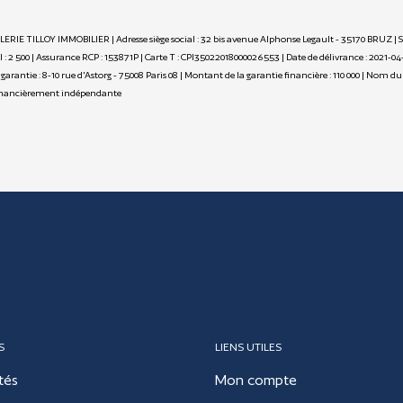
ALERIE TILLOY IMMOBILIER | Adresse siège social : 32 bis avenue Alphonse Legault - 35170 BRUZ |
 2 500 | Assurance RCP : 153871P |
Carte T : CPI35022018000026553 | Date de délivrance : 2021-04
de garantie : 8-10 rue d'Astorg - 75008 Paris 08 | Montant de la garantie financière : 110 000 | No
financièrement indépendante
S
LIENS UTILES
tés
Mon compte