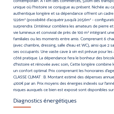
contemporain. À 1 km des commerces, 500m des transports
unique où l'histoire se conjugue au présent. Nichée au 
authentique longère et sa dépendance offrent un cadre de
1226m² (possibilité d'acquérir jusqu'à 2056m² - configurati
surprendra. L'intérieur comblera les amateurs de pierre 
vie lumineux et convivial de près de 100 m² intégrant un
familiales ou les moments entre amis. Comprenant 6 cha
(avec chambre, dressing, salle d'eau et WC), ainsi que 2 sa
ses occupants. Une vaste cave à vin est prévue pour les a
côté pratique. La dépendance fera le bonheur des bricol
d'histoire et rénovée avec soin, Cette longère combine
un confort optimal. Prix comprenant les honoraires d'ag
CLASSE CLIMAT : B. Montant estimé des dépenses annuell
4100€ par an. Prix moyens des énergies indexés sur l'ann
risques auxquels ce bien est exposé sont disponibles sur
Diagnostics énergétiques