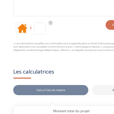
E
« Les informations recueillies sur ce formulaire sont enregistrées dans un fichier informatisé p
sont destinées à nos conseillers Conformément à la loi « informatique et libertés », vous pouv
d'opposition au démarchage téléphonique « Bloctel », sur laquelle vous pouvez vous inscrire ici 
Les calculatrices
Calcul Frais de notaire
C