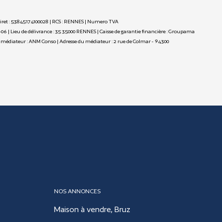
 Siret : 53845174100028 | RCS : RENNES | Numero TVA
-06 | Lieu de délivrance : 35 35000 RENNES | Caisse de garantie financière : Groupama
m du médiateur : ANM Conso | Adresse du médiateur : 2 rue de Colmar - 94300
NOS ANNONCES
Maison à vendre, Bruz