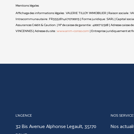
Mentions légales
Affichage des informations légales : VALERIE TILLOY IMMOBILIER | Raison sociale : V
Intracommunautaire : FR3552814670700013 | Forme juridique : SARL | Capital social :
Assurances Crédit & Caution. | N° de caisse de garantie : 4000712508 | Adresse caisse 
VINCENNES | Adresse du site :
www.anm-conso.com
|
Entreprise juridiquement et 
L'AGENCE
NOS SERVICE
32 Bis Avenue Alphonse Legault, 35170
Nos actuali