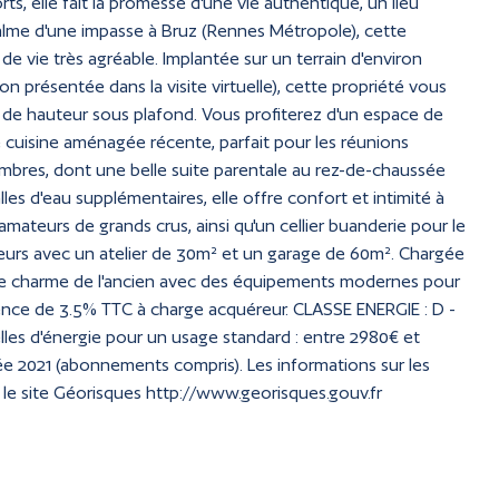
, elle fait la promesse d'une vie authentique, un lieu
calme d'une impasse à Bruz (Rennes Métropole), cette
 vie très agréable. Implantée sur un terrain d'environ
on présentée dans la visite virtuelle), cette propriété vous
et de hauteur sous plafond. Vous profiterez d'un espace de
e cuisine aménagée récente, parfait pour les réunions
mbres, dont une belle suite parentale au rez-de-chaussée
lles d'eau supplémentaires, elle offre confort et intimité à
mateurs de grands crus, ainsi qu'un cellier buanderie pour le
eurs avec un atelier de 30m² et un garage de 60m². Chargée
 le charme de l'ancien avec des équipements modernes pour
ence de 3.5% TTC à charge acquéreur. CLASSE ENERGIE : D -
es d'énergie pour un usage standard : entre 2980€ et
ée 2021 (abonnements compris). Les informations sur les
 le site Géorisques http://www.georisques.gouv.fr