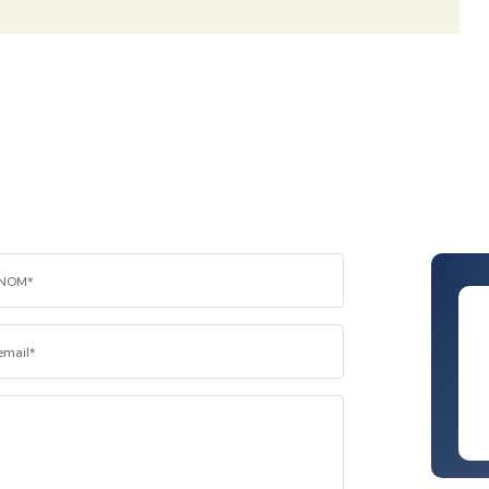
NOM*
email*