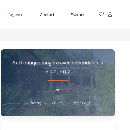
L’agence
Contact
Estimer
Authentique longère avec dépendance à
Bruz
,
Bruz
NC
265
m²
9
pièce(s)
Réf :
129153