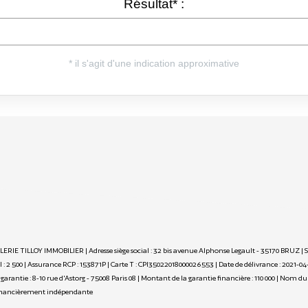
ALERIE TILLOY IMMOBILIER | Adresse siège social : 32 bis avenue Alphonse Legault - 35170 BRUZ |
 2 500 | Assurance RCP : 153871P |
Carte T : CPI35022018000026553 | Date de délivrance : 2021-04
de garantie : 8-10 rue d'Astorg - 75008 Paris 08 | Montant de la garantie financière : 110 000 | No
financièrement indépendante