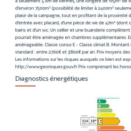
à seulement 5 km de Rennes, une longère de 195m² de sur
d'environ 7500m² (possibilité de limiter à 2400m² seulemen
plaisir de la campagne, tout en profitant de la proximité
d'entrée avec placard, d'une pièce de vie de 47m² (dont 
bains et d'un wc. Un cellier et une buanderie complètent 
pourrait être aménagée en chambres supplémentaires. Enf
aménageable. Classe conso E - Classe climat B. Montant
standard : entre 2760€ et 3800€ par an. Prix moyens des
Les informations sur les risques auxquels ce bien est exp
http://www.georisques.gouv.fr Prix comprenant les hono
Diagnostics énergétiques