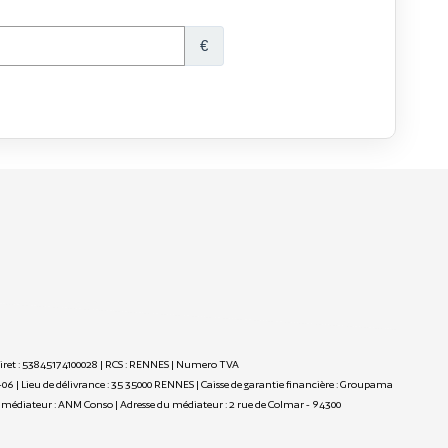
 Siret : 53845174100028 | RCS : RENNES | Numero TVA
-06 | Lieu de délivrance : 35 35000 RENNES | Caisse de garantie financière : Groupama
m du médiateur : ANM Conso | Adresse du médiateur : 2 rue de Colmar - 94300