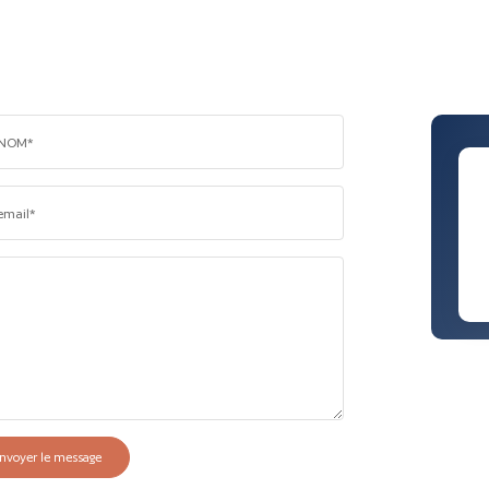
NOM*
email*
nvoyer le message