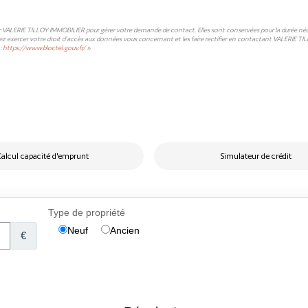
ar VALERIE TILLOY IMMOBILIER pour gérer votre demande de contact. Elles sont conservées pour la durée nécessa
ez exercer votre droit d'accès aux données vous concernant et les faire rectifier en contactant VALERIE TI
:
https://www.bloctel.gouv.fr/
»
alcul capacité d'emprunt
Simulateur de crédit