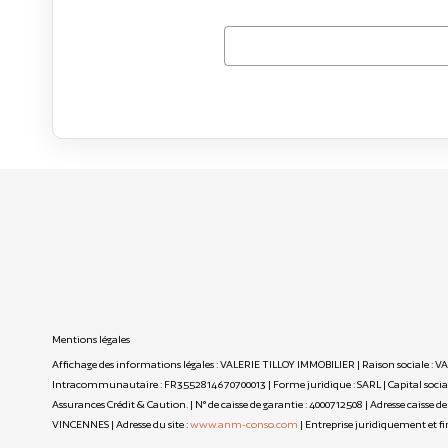
Mentions légales
Affichage des informations légales : VALERIE TILLOY IMMOBILIER | Raison sociale : V
Intracommunautaire : FR3552814670700013 | Forme juridique : SARL | Capital social :
Assurances Crédit & Caution. | N° de caisse de garantie : 4000712508 | Adresse caisse 
VINCENNES | Adresse du site :
www.anm-conso.com
|
Entreprise juridiquement et 