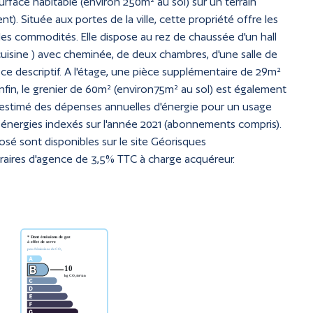
face habitable (environ 250m² au sol) sur un terrain
t). Située aux portes de la ville, cette propriété offre les
 des commodités. Elle dispose au rez de chaussée d'un hall
cuisine ) avec cheminée, de deux chambres, d'une salle de
ce descriptif. A l'étage, une pièce supplémentaire de 29m²
in, le grenier de 60m² (environ75m² au sol) est également
 estimé des dépenses annuelles d'énergie pour un usage
 énergies indexés sur l'année 2021 (abonnements compris).
osé sont disponibles sur le site Géorisques
raires d'agence de 3,5% TTC à charge acquéreur.