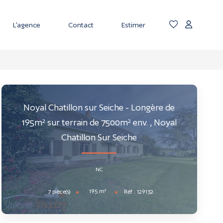
L’agence
Contact
Estimer
Noyal Chatillon sur Seiche - Longère de
195m² sur terrain de 7500m² env.
,
Noyal
Chatillon Sur Seiche
NC
195
m²
7
pièce(s)
Réf :
129132