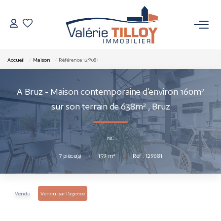
NOS BIENS
Accueil
Maison
Référence 129081
À Vendre
A Bruz - Maison contemporaine d'environ 160m²
Vendus
sur son terrain de 638m²
,
Bruz
VENDRE
NC
7
pièce(s)
•
159
m²
•
Réf : 129081
L’AGENCE
Qui Sommes Nous
Vendu
Vendu par l'agence
Nos Actualités
Nos Outils