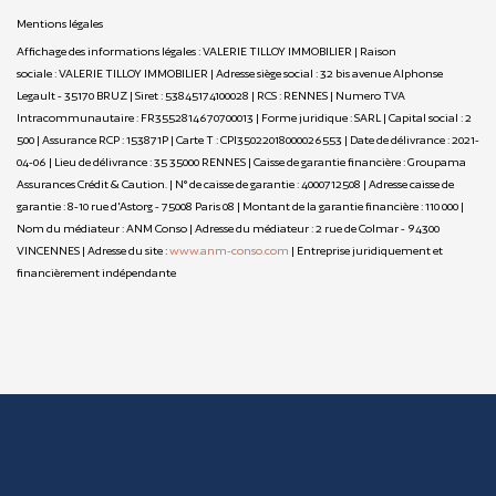
Mentions légales
Affichage des informations légales : VALERIE TILLOY IMMOBILIER | Raison
sociale : VALERIE TILLOY IMMOBILIER | Adresse siège social : 32 bis avenue Alphonse
Legault - 35170 BRUZ | Siret : 53845174100028 | RCS : RENNES | Numero TVA
Intracommunautaire : FR3552814670700013 | Forme juridique : SARL | Capital social : 2
500 | Assurance RCP : 153871P |
Carte T : CPI35022018000026553 | Date de délivrance : 2021-
04-06 | Lieu de délivrance : 35 35000 RENNES | Caisse de garantie financière : Groupama
Assurances Crédit & Caution. | N° de caisse de garantie : 4000712508 | Adresse caisse de
garantie : 8-10 rue d'Astorg - 75008 Paris 08 | Montant de la garantie financière : 110 000 |
Nom du médiateur : ANM Conso | Adresse du médiateur : 2 rue de Colmar - 94300
VINCENNES | Adresse du site :
www.anm-conso.com
|
Entreprise juridiquement et
financièrement indépendante