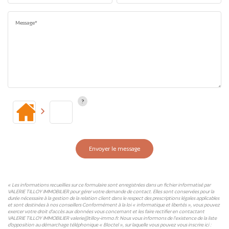
Message*
Envoyer le message
« Les informations recueillies sur ce formulaire sont enregistrées dans un fichier informatisé par
VALERIE TILLOY IMMOBILIER pour gérer votre demande de contact. Elles sont conservées pour la
durée nécessaire à la gestion de la relation client dans le respect des prescriptions légales applicables
et sont destinées à nos conseillers Conformément à la loi « informatique et libertés », vous pouvez
exercer votre droit d'accès aux données vous concernant et les faire rectifier en contactant
VALERIE TILLOY IMMOBILIER valerie@tilloy-immo.fr. Nous vous informons de l'existence de la liste
d'opposition au démarchage téléphonique « Bloctel », sur laquelle vous pouvez vous inscrire ici :