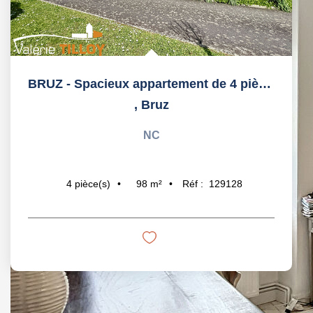
BRUZ - Spacieux appartement de 4 pièces avec balcon et...
,
Bruz
NC
98
m²
Réf :
129128
4
pièce(s)