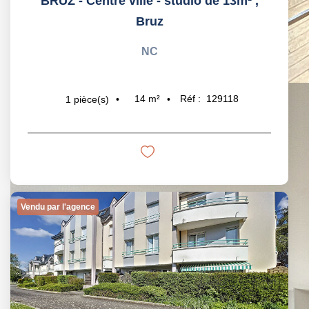
BRUZ - Centre ville - studio de 13m²
,
Bruz
NC
14
m²
Réf :
129118
1
pièce(s)
Vendu par l'agence