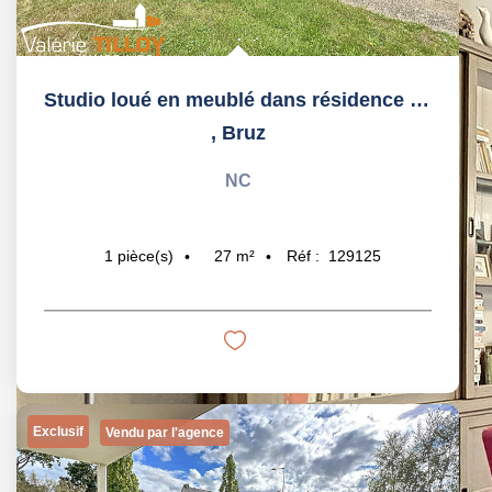
Studio loué en meublé dans résidence de
,
Bruz
NC
27
m²
Réf :
129125
1
pièce(s)
Exclusif
Vendu par l'agence