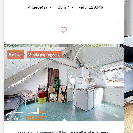
89
m²
Réf :
128946
4
pièce(s)
Exclusif
Vendu par l'agence