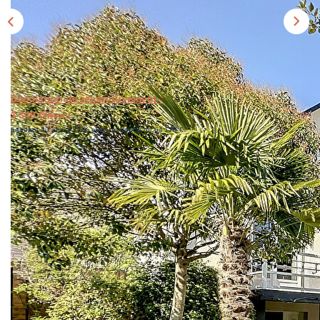
CONTACT
ESTIMER
Simulation de remboursement :
3 349 €/mois
pendant 20 ans à 3.5% avec un apport de 64 170 €
Description
Réf : 129055
VENDUE PAR L'AGENCE - Rare sur le marché et
idéalement située en plein centre-ville de Bruz (commune
de Rennes Métropole), cette maison ancienne de 165m² a
su garder son cachet d'antan. Un coup de coeur s'impose
pour ses parquets anciens, sa belle hauteur sous plafond,