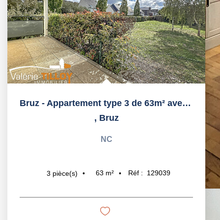
Bruz - Appartement type 3 de 63m² avec terrasse et double...
,
Bruz
NC
63
m²
Réf :
129039
3
pièce(s)