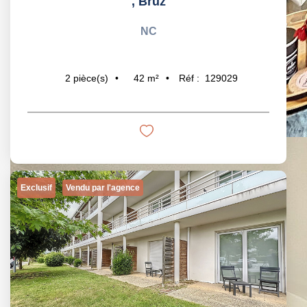
,
Bruz
NC
42
m²
Réf :
129029
2
pièce(s)
Exclusif
Vendu par l'agence