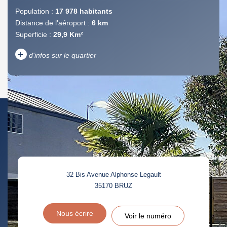
Population :
17 978 habitants
Distance de l'aéroport :
6 km
Superficie :
29,9 Km²
+
d'infos sur le quartier
DENSITÉ DE POPULATION
ENFANTS ET ADOLESCENTS
AGE MOYEN
REVENU MENSUEL PAR
MÉNAGE
TAUX DE PROPRIÉTAIRES
TAUX D'HABITATION
32 Bis Avenue Alphonse Legault
TAXE FONCIÈRE
PART DES MÉNAGES SANS
35170
BRUZ
VOITURE
DISTANCE DE L'AÉROPORT :
SUPERFICIE :
Nous écrire
Voir le numéro