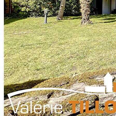
ses pièces traversantes, ... elle offre au rdc surélevé une
entrée séparée, une pièce de vie avec cheminée, une
cuisine très spacieuse et lumineuse ainsi qu'une
chambre/bureau. A l'étage, un dégagement dessert trois
chambres, une salle de bains et une salle d'eau récente. Au
sous-sol, une chambre avec sa salle d'eau privative, un
bureau avec rangements, une cave, une buanderie et un
garage. A l'extérieur vous découvrirez un joli jardin clos bien
exposé et avec un puits. Une visite virtuelle est disponible
sur demande. Classe énergie D. Montant estimé des
dépenses annuelles d'énergie pour un usage standard :
entre 2249€ et 3043€ par an. Prix moyens des énergies
indexés sur l'année 2021 (abonnements compris). Etat des
risques naturels et technologiques accessible sur le site
Géorisques : www.georisques.gouv.fr
Nos honoraires
Nous contacter