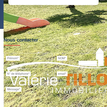
RÉSULTATS DES LYCÉES
ECOLES ET CRÈCHES
RESTAURANTS ET CAFÉS
COMMERCES
MÉDECINS
Nous contacter
Prénom*
NOM*
N° de téléphone*
email*
Message*