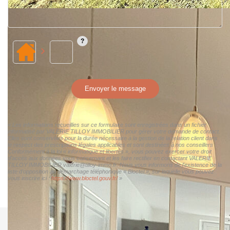
Envoyer le message
« Les informations recueillies sur ce formulaire sont enregistrées dans un fichier
informatisé par VALERIE TILLOY IMMOBILIER pour gérer votre demande de contact.
Elles sont conservées pour la durée nécessaire à la gestion de la relation client dans
le respect des prescriptions légales applicables et sont destinées à nos conseillers
Conformément à la loi « informatique et libertés », vous pouvez exercer votre droit
d'accès aux données vous concernant et les faire rectifier en contactant VALERIE
TILLOY IMMOBILIER valerie@tilloy-immo.fr. Nous vous informons de l'existence de la
liste d'opposition au démarchage téléphonique « Bloctel », sur laquelle vous pouvez
vous inscrire ici :
https://www.bloctel.gouv.fr/
»