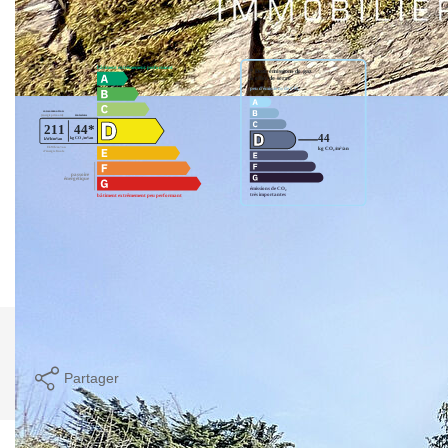
Diagnostics énergétiques
Montant estimé des dépenses annuelles d'énergie pour un
usage standard entre 2249€ et 3043€. Pour la date de
référence 01/01/2021.
Imprimer
Partager
Calculer mon budget