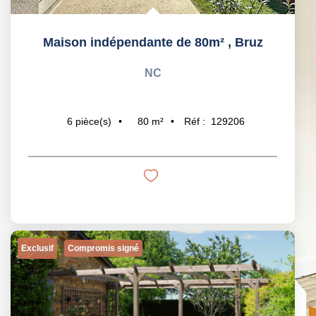
Maison indépendante de 80m²
,
Bruz
NC
80
m²
Réf :
129206
6
pièce(s)
Exclusif
Compromis signé