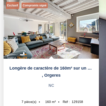
Exclusif
Compromis signé
Longère de caractère de 160m² sur un terrain de 1245m²
,
Orgeres
NC
160
m²
Réf :
129158
7
pièce(s)