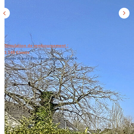
CONTACT
ESTIMER
Simulation de remboursement :
1 148 €/mois
pendant 20 ans à 3.5% avec un apport de 22 000 €
Description
Réf : 129021
VENDU - EXCLUSIVITE - A BRUZ secteur Vau Gaillard,
maison-appartement, mitoyenne, d'environ 65m² (74m² au
sol) et disposant d'une belle pièce de vie, d'une cuisine
aménagée équipée, de 3 chambres et d'une salle d'eau