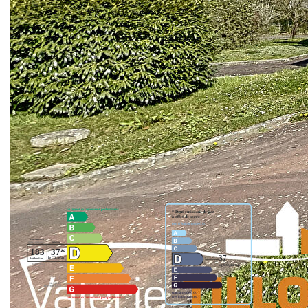
récente. Jardinet entièrement clos et garage attenant avec
espace buanderie. Environnement calme et verdoyant
(parc et sentiers de promenade à proximité), proche des
commodités. Bien soumis au statut de la copropriété (13
lots). Quote-part annuelle de 549€/an (soit 45EUR / mois).
Prix incluant les honoraires d'agence de 3,29% TTC à
charge acquéreur.
Nos honoraires
Nous contacter
Diagnostics énergétiques