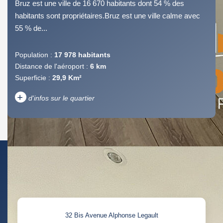
Bruz est une ville de 16 670 habitants dont 54 % des
habitants sont propriétaires.Bruz est une ville calme avec
55 % de...
Population :
17 978 habitants
Distance de l'aéroport :
6 km
Superficie :
29,9 Km²
+
d'infos sur le quartier
DENSITÉ DE POPULATION
ENFANTS ET ADOLESCENTS
AGE MOYEN
REVENU MENSUEL PAR
MÉNAGE
TAUX DE PROPRIÉTAIRES
TAUX D'HABITATION
32 Bis Avenue Alphonse Legault
TAXE FONCIÈRE
PART DES MÉNAGES SANS