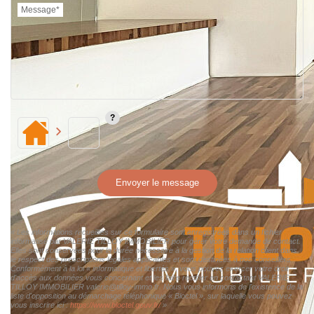
Message*
Envoyer le message
« Les informations recueillies sur ce formulaire sont enregistrées dans un fichier
informatisé par VALERIE TILLOY IMMOBILIER pour gérer votre demande de contact.
Elles sont conservées pour la durée nécessaire à la gestion de la relation client dans
le respect des prescriptions légales applicables et sont destinées à nos conseillers
Conformément à la loi « informatique et libertés », vous pouvez exercer votre droit
d'accès aux données vous concernant et les faire rectifier en contactant VALERIE
TILLOY IMMOBILIER valerie@tilloy-immo.fr. Nous vous informons de l'existence de la
liste d'opposition au démarchage téléphonique « Bloctel », sur laquelle vous pouvez
vous inscrire ici :
https://www.bloctel.gouv.fr/
»