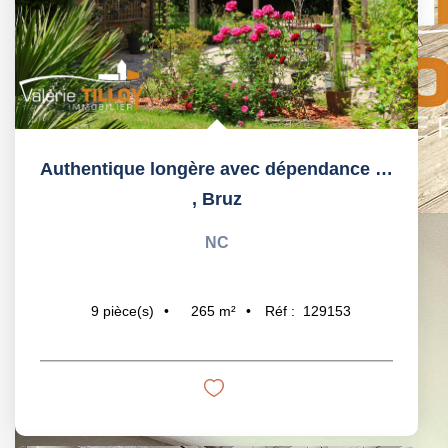
Authentique longère avec dépendance à Bruz
,
Bruz
NC
265
m²
Réf :
129153
9
pièce(s)