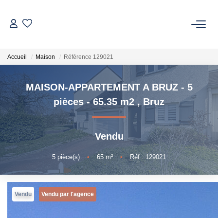
NOS BIENS
Accueil
Maison
Référence 129021
À Vendre
Vendus
MAISON-APPARTEMENT A BRUZ - 5
pièces - 65.35 m2
,
Bruz
VENDRE
Vendu
L’AGENCE
5
pièce(s)
•
65
m²
•
Réf : 129021
Qui Sommes Nous
Nos Actualités
Vendu
Vendu par l'agence
Nos Outils