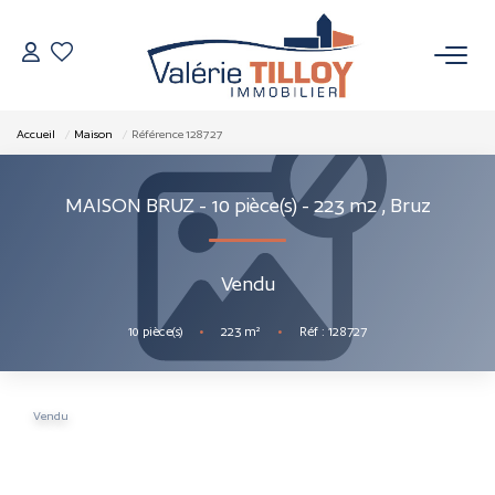
NOS BIENS
Accueil
Maison
Référence 128727
À Vendre
MAISON BRUZ - 10 pièce(s) - 223 m2
,
Bruz
Vendus
Vendu
VENDRE
10
pièce(s)
•
223
m²
•
Réf : 128727
L’AGENCE
Qui Sommes Nous
Vendu
Nos Actualités
Nos Outils