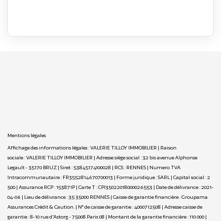
Mentions légales
Affichage des informations légales : VALERIE TILLOY IMMOBILIER | Raison
sociale : VALERIE TILLOY IMMOBILIER | Adresse siège social : 32 bis avenue Alphonse
Legault - 35170 BRUZ | Siret : 53845174100028 | RCS : RENNES | Numero TVA
Intracommunautaire : FR3552814670700013 | Forme juridique : SARL | Capital social : 2
500 | Assurance RCP : 153871P |
Carte T : CPI35022018000026553 | Date de délivrance : 2021-
04-06 | Lieu de délivrance : 35 35000 RENNES | Caisse de garantie financière : Groupama
Assurances Crédit & Caution. | N° de caisse de garantie : 4000712508 | Adresse caisse de
garantie : 8-10 rue d'Astorg - 75008 Paris 08 | Montant de la garantie financière : 110 000 |