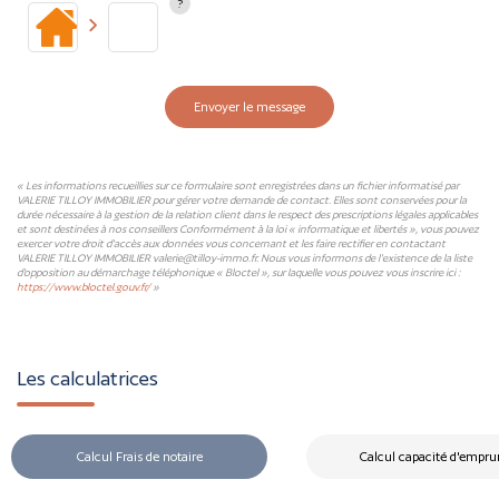
Envoyer le message
« Les informations recueillies sur ce formulaire sont enregistrées dans un fichier informatisé par
VALERIE TILLOY IMMOBILIER pour gérer votre demande de contact. Elles sont conservées pour la
durée nécessaire à la gestion de la relation client dans le respect des prescriptions légales applicables
et sont destinées à nos conseillers Conformément à la loi « informatique et libertés », vous pouvez
exercer votre droit d'accès aux données vous concernant et les faire rectifier en contactant
VALERIE TILLOY IMMOBILIER valerie@tilloy-immo.fr. Nous vous informons de l'existence de la liste
d'opposition au démarchage téléphonique « Bloctel », sur laquelle vous pouvez vous inscrire ici :
https://www.bloctel.gouv.fr/
»
Les calculatrices
Calcul Frais de notaire
Calcul capacité d'empru