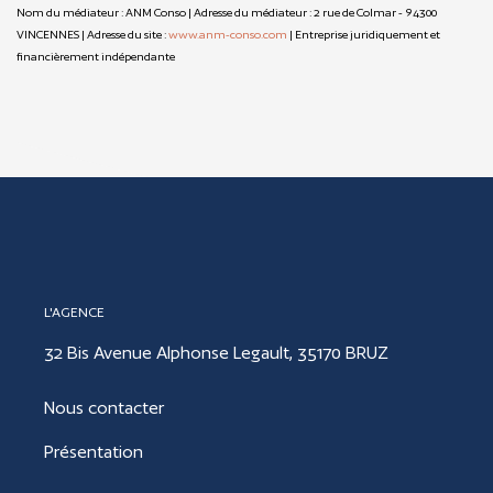
Nom du médiateur : ANM Conso | Adresse du médiateur : 2 rue de Colmar - 94300
VINCENNES | Adresse du site :
www.anm-conso.com
|
Entreprise juridiquement et
financièrement indépendante
L'AGENCE
32 Bis Avenue Alphonse Legault, 35170 BRUZ
Nous contacter
Présentation