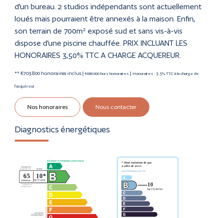
d'un bureau. 2 studios indépendants sont actuellement
loués mais pourraient être annexés à la maison. Enfin,
son terrain de 700m² exposé sud et sans vis-à-vis
dispose d'une piscine chauffée. PRIX INCLUANT LES
HONORAIRES 3,50% TTC A CHARGE ACQUEREUR.
** €703 800
honoraires inclus
|
|
€680 000
hors honoraires
Honoraires : 3.5% TTC à la charge de
l'acquéreur
Nos honoraires
Nous contacter
Diagnostics énergétiques