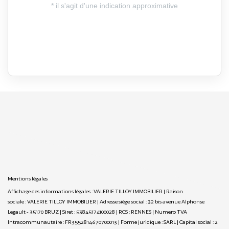
Mentions légales
Affichage des informations légales : VALERIE TILLOY IMMOBILIER | Raison
sociale : VALERIE TILLOY IMMOBILIER | Adresse siège social : 32 bis avenue Alphonse
Legault - 35170 BRUZ | Siret : 53845174100028 | RCS : RENNES | Numero TVA
Intracommunautaire : FR3552814670700013 | Forme juridique : SARL | Capital social : 2