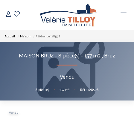
NOS BIENS
Accueil
Maison
Référence 128578
À Vendre
MAISON BRUZ - 8 pièce(s) - 157 m2
,
Bruz
Vendus
Vendu
VENDRE
8
pièce(s)
•
157
m²
•
Réf : 128578
L’AGENCE
Qui Sommes Nous
Vendu
Nos Actualités
Nos Outils