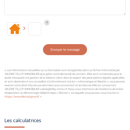
Envoyer le message
« Les informations recueillies sur ce formulaire sont enregistrées dans un fichier informatisé par
VALERIE TILLOY IMMOBILIER pour gérer votre demande de contact. Elles sont conservées pour la
durée nécessaire à la gestion de la relation client dans le respect des prescriptions légales applicables
et sont destinées à nos conseillers Conformément à la loi « informatique et libertés », vous pouvez
exercer votre droit d'accès aux données vous concernant et les faire rectifier en contactant
VALERIE TILLOY IMMOBILIER valerie@tilloy-immo.fr. Nous vous informons de l'existence de la liste
d'opposition au démarchage téléphonique « Bloctel », sur laquelle vous pouvez vous inscrire ici :
https://www.bloctel.gouv.fr/
»
Les calculatrices