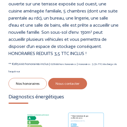
ouverte sur une terrasse exposée sud ouest, une
cuisine aménagée familiale, 5 chambres (dont une suite
parentale au rdc), un bureau, une lingerie, une salle
d'eau et une salle de bains, elle est prête a accueillir une
nouvelle famille. Son sous-sol d'env. 130m² peut
accueillir plusieurs véhicules et vous permettra de
disposer d'un espace de stockage conséquent.
HONORAIRES REDUITS 3,5 TTC INCLUS !
** €285 660
honoraires inclus
|
|
€276 000
hors honoraires
Honoraires : 3.5% TTC à la charge de
l'acquéreur
Nos honoraires
Nous contacter
Diagnostics énergétiques