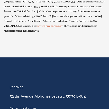
500 | Assurance RCP : 153871P |
Carte T : CPI35022018000026553 | Date de délivrance : 2021-
04-06 | Lieu de délivrance : 35 35000 RENNES | Caisse de garantie financière : Groupama
Assurances Crédit & Caution. | N° de caisse de garantie : 4000712508 | Adresse caisse de
garantie : 8-10 rue d'Astorg - 75008 Paris 08 | Montant de la garantie financière : 110 000 |
Nom du médiateur : ANM Conso | Adresse du médiateur : 2 rue de Colmar - 94300
VINCENNES | Adresse du site :
www.anm-conso.com
|
Entreprise juridiquement et
financièrement indépendante
L'AGENCE
32 Bis Avenue Alphonse Legault, 35170 BRUZ
Nous contacter