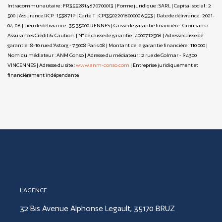
Intracommunautaire : FR3552814670700013 | Forme juridique : SARL | Capital social : 2
500 | Assurance RCP : 153871P |
Carte T : CPI35022018000026553 | Date de délivrance : 2021-
04-06 | Lieu de délivrance : 35 35000 RENNES | Caisse de garantie financière : Groupama
Assurances Crédit & Caution. | N° de caisse de garantie : 4000712508 | Adresse caisse de
garantie : 8-10 rue d'Astorg - 75008 Paris 08 | Montant de la garantie financière : 110 000 |
Nom du médiateur : ANM Conso | Adresse du médiateur : 2 rue de Colmar - 94300
VINCENNES | Adresse du site :
www.anm-conso.com
|
Entreprise juridiquement et
financièrement indépendante
L'AGENCE
32 Bis Avenue Alphonse Legault, 35170 BRUZ