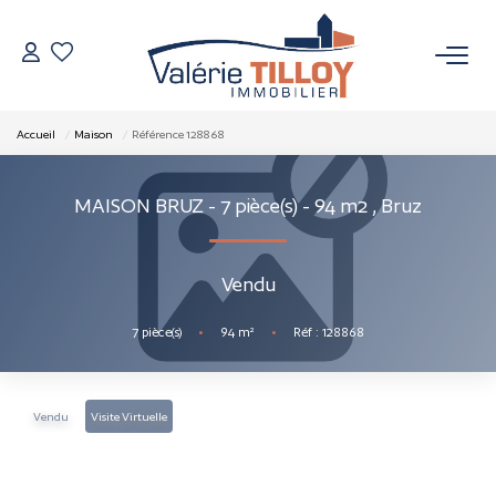
NOS BIENS
Accueil
Maison
Référence 128868
À Vendre
MAISON BRUZ - 7 pièce(s) - 94 m2
,
Bruz
Vendus
Vendu
VENDRE
7
pièce(s)
•
94
m²
•
Réf : 128868
L’AGENCE
Qui Sommes Nous
Vendu
Visite Virtuelle
Nos Actualités
Nos Outils