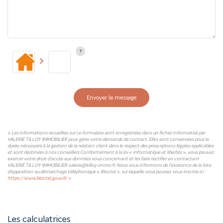
Envoyer le message
« Les informations recueillies sur ce formulaire sont enregistrées dans un fichier informatisé par
VALERIE TILLOY IMMOBILIER pour gérer votre demande de contact. Elles sont conservées pour la
durée nécessaire à la gestion de la relation client dans le respect des prescriptions légales applicables
et sont destinées à nos conseillers Conformément à la loi « informatique et libertés », vous pouvez
exercer votre droit d'accès aux données vous concernant et les faire rectifier en contactant
VALERIE TILLOY IMMOBILIER valerie@tilloy-immo.fr. Nous vous informons de l'existence de la liste
d'opposition au démarchage téléphonique « Bloctel », sur laquelle vous pouvez vous inscrire ici :
https://www.bloctel.gouv.fr/
»
Les calculatrices