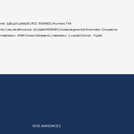
 Siret : 53845174100028 | RCS : RENNES | Numero TVA
-06 | Lieu de délivrance : 35 35000 RENNES | Caisse de garantie financière : Groupama
m du médiateur : ANM Conso | Adresse du médiateur : 2 rue de Colmar - 94300
NOS ANNONCES