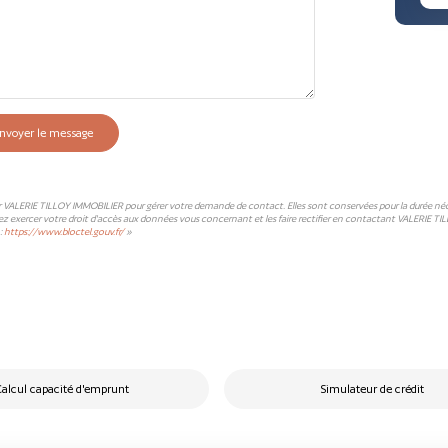
nvoyer le message
ar VALERIE TILLOY IMMOBILIER pour gérer votre demande de contact. Elles sont conservées pour la durée nécessa
ez exercer votre droit d'accès aux données vous concernant et les faire rectifier en contactant VALERIE TI
:
https://www.bloctel.gouv.fr/
»
alcul capacité d'emprunt
Simulateur de crédit