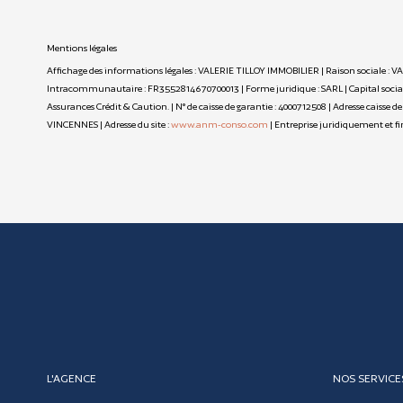
Mentions légales
Affichage des informations légales : VALERIE TILLOY IMMOBILIER | Raison sociale : V
Intracommunautaire : FR3552814670700013 | Forme juridique : SARL | Capital social :
Assurances Crédit & Caution. | N° de caisse de garantie : 4000712508 | Adresse caisse 
VINCENNES | Adresse du site :
www.anm-conso.com
|
Entreprise juridiquement et 
L'AGENCE
NOS SERVICE