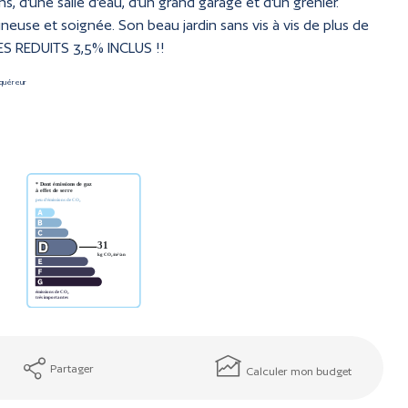
ins, d'une salle d'eau, d'un grand garage et d'un grenier.
ineuse et soignée. Son beau jardin sans vis à vis de plus de
ES REDUITS 3,5% INCLUS !!
cquéreur
Partager
Calculer mon budget