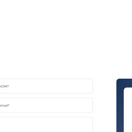
NOM*
email*