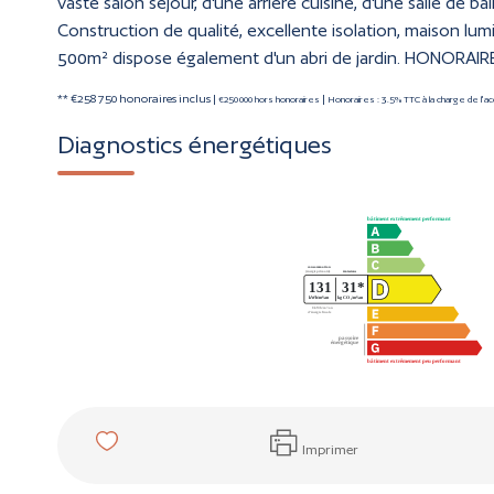
vaste salon séjour, d'une arrière cuisine, d'une salle de ba
Construction de qualité, excellente isolation, maison lum
500m² dispose également d'un abri de jardin. HONORAIR
** €258 750
honoraires inclus
|
|
€250 000
hors honoraires
Honoraires : 3.5% TTC à la charge de l'a
Diagnostics énergétiques
Imprimer