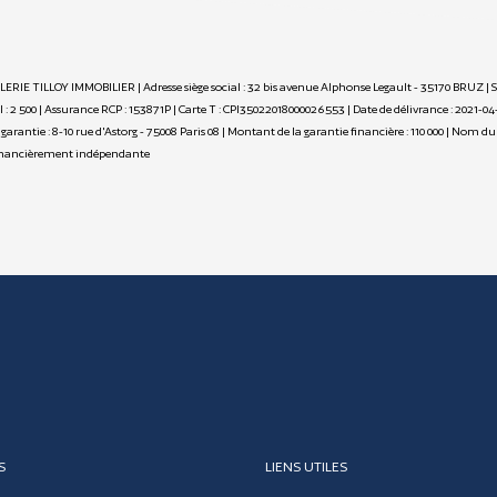
ALERIE TILLOY IMMOBILIER | Adresse siège social : 32 bis avenue Alphonse Legault - 35170 BRUZ |
 2 500 | Assurance RCP : 153871P |
Carte T : CPI35022018000026553 | Date de délivrance : 2021-04
de garantie : 8-10 rue d'Astorg - 75008 Paris 08 | Montant de la garantie financière : 110 000 | No
financièrement indépendante
S
LIENS UTILES