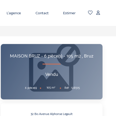
L’agence
Contact
Estimer
MAISON BRUZ - 6 pièce(s) - 105 m2
,
Bruz
Vendu
105
m²
6
pièce(s)
Réf :
128515
32 Bis Avenue Alphonse Legault