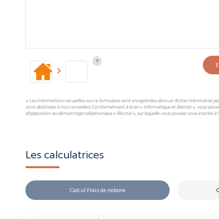
E
« Les informations recueillies sur ce formulaire sont enregistrées dans un fichier informatisé p
sont destinées à nos conseillers Conformément à la loi « informatique et libertés », vous pouv
d'opposition au démarchage téléphonique « Bloctel », sur laquelle vous pouvez vous inscrire ici 
Les calculatrices
Calcul Frais de notaire
C