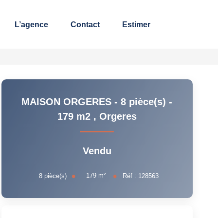
L’agence
Contact
Estimer
MAISON ORGERES - 8 pièce(s) -
179 m2
,
Orgeres
Vendu
179
m²
8
pièce(s)
Réf :
128563