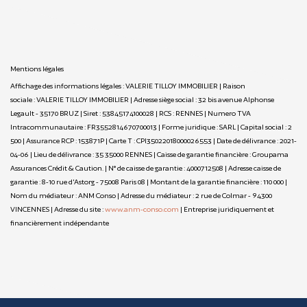
Mentions légales
Affichage des informations légales : VALERIE TILLOY IMMOBILIER | Raison
sociale : VALERIE TILLOY IMMOBILIER | Adresse siège social : 32 bis avenue Alphonse
Legault - 35170 BRUZ | Siret : 53845174100028 | RCS : RENNES | Numero TVA
Intracommunautaire : FR3552814670700013 | Forme juridique : SARL | Capital social : 2
500 | Assurance RCP : 153871P |
Carte T : CPI35022018000026553 | Date de délivrance : 2021-
04-06 | Lieu de délivrance : 35 35000 RENNES | Caisse de garantie financière : Groupama
Assurances Crédit & Caution. | N° de caisse de garantie : 4000712508 | Adresse caisse de
garantie : 8-10 rue d'Astorg - 75008 Paris 08 | Montant de la garantie financière : 110 000 |
Nom du médiateur : ANM Conso | Adresse du médiateur : 2 rue de Colmar - 94300
VINCENNES | Adresse du site :
www.anm-conso.com
|
Entreprise juridiquement et
financièrement indépendante