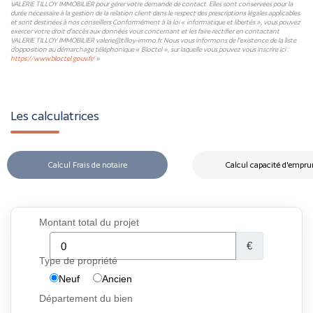
VALERIE TILLOY IMMOBILIER pour gérer votre demande de contact. Elles sont conservées pour la
durée nécessaire à la gestion de la relation client dans le respect des prescriptions légales applicables
et sont destinées à nos conseillers Conformément à la loi « informatique et libertés », vous pouvez
exercer votre droit d'accès aux données vous concernant et les faire rectifier en contactant
VALERIE TILLOY IMMOBILIER valerie@tilloy-immo.fr. Nous vous informons de l'existence de la liste
d'opposition au démarchage téléphonique « Bloctel », sur laquelle vous pouvez vous inscrire ici :
https://www.bloctel.gouv.fr/
»
Les calculatrices
Calcul Frais de notaire
Calcul capacité d'empru