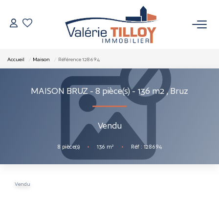
NOS BIENS
Accueil
Maison
Référence 128694
À Vendre
MAISON BRUZ - 8 pièce(s) - 136 m2
,
Bruz
Vendus
Vendu
VENDRE
8
pièce(s)
•
136
m²
•
Réf : 128694
L’AGENCE
Qui Sommes Nous
Vendu
Nos Actualités
Nos Outils